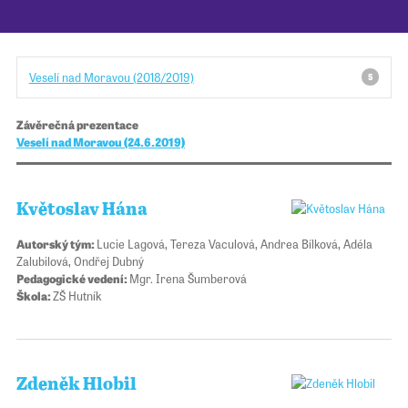
Pro školy
Veselí nad Moravou (2018/2019)
5
Příběhy našich sousedů
Závěrečná prezentace
Veselí nad Moravou (24.6.2019)
Květoslav Hána
Autorský tým:
Lucie Lagová, Tereza Vaculová, Andrea Bílková, Adéla
Zalubilová, Ondřej Dubný
Pedagogické vedení:
Mgr. Irena Šumberová
Škola:
ZŠ Hutník
Zdeněk Hlobil