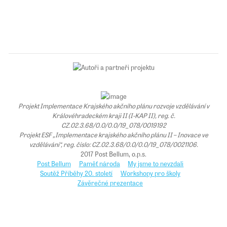
Projekt Implementace Krajského akčního plánu rozvoje vzdělávání v
Královéhradeckém kraji II (I-KAP II), reg. č.
CZ.02.3.68/0.0/0.0/19_078/0019192
Projekt ESF „Implementace krajského akčního plánu II – Inovace ve
vzdělávání“, reg. číslo: CZ.02.3.68/0.0/0.0/19_078/0021106.
2017 Post Bellum, o.p.s.
Post Bellum
Paměť národa
My jsme to nevzdali
Soutěž Příběhy 20. století
Workshopy pro školy
Závěrečné prezentace