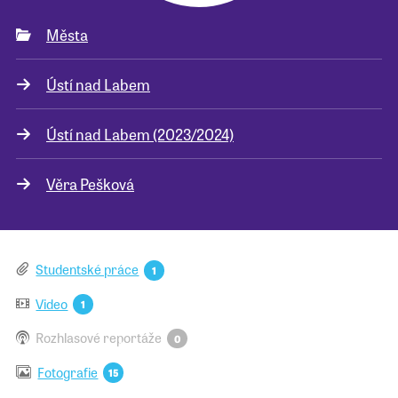
Města
Pro školy
Ústí nad Labem
Příběhy našich sousedů
Ústí nad Labem (2023/2024)
Věra Pešková
Studentské práce
1
Video
1
Rozhlasové reportáže
0
Fotografie
15