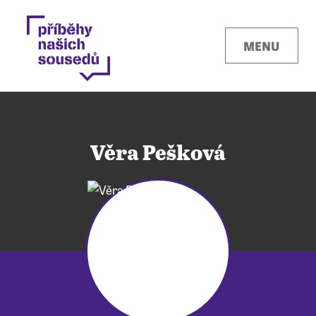
MENU
Věra Pešková
Kontakty
Místa
O projektu
Pro města