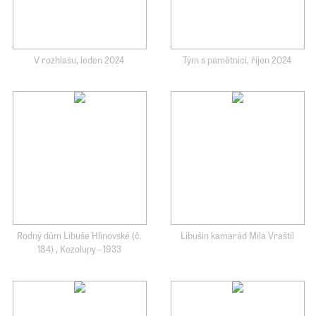
V rozhlasu, leden 2024
Tým s pamětnicí, říjen 2024
Rodný dům Libuše Hlinovské (č.
Libušin kamarád Míla Vraštil
184) , Kozolupy - 1933