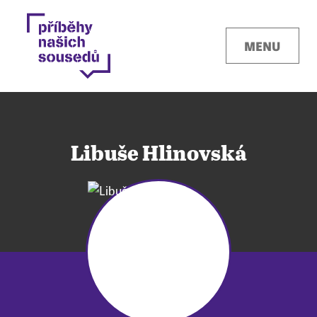
MENU
Libuše Hlinovská
Kontakty
Místa
O projektu
Pro města