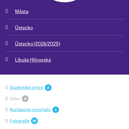
Města
Pro školy
Ústecko
Příběhy našich sousedů
Ústecko (2024/2025)
Libuše Hlinovská
Studentské práce
2
Video
0
Rozhlasové reportáže
1
Fotografie
18