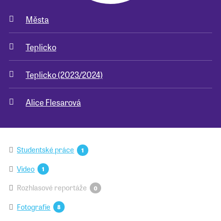
Města
Pro školy
Teplicko
Příběhy našich sousedů
Teplicko (2023/2024)
Alice Flesarová
Studentské práce
1
Video
1
Rozhlasové reportáže
0
Fotografie
8