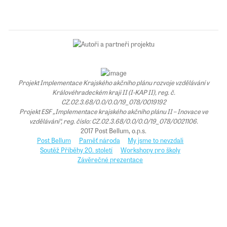
Projekt Implementace Krajského akčního plánu rozvoje vzdělávání v
Královéhradeckém kraji II (I-KAP II), reg. č.
CZ.02.3.68/0.0/0.0/19_078/0019192
Projekt ESF „Implementace krajského akčního plánu II – Inovace ve
vzdělávání“, reg. číslo: CZ.02.3.68/0.0/0.0/19_078/0021106.
2017 Post Bellum, o.p.s.
Post Bellum
Paměť národa
My jsme to nevzdali
Soutěž Příběhy 20. století
Workshopy pro školy
Závěrečné prezentace