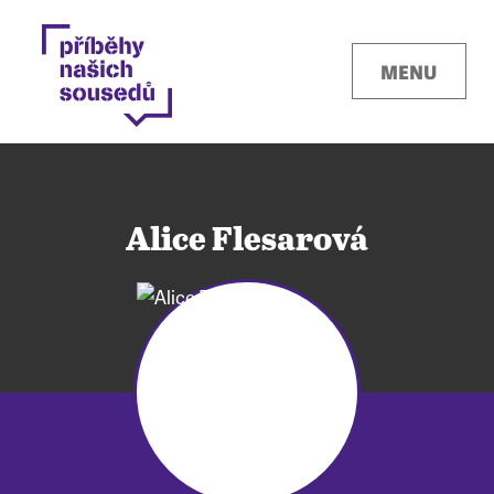
MENU
Alice Flesarová
Kontakty
Místa
O projektu
Pro města