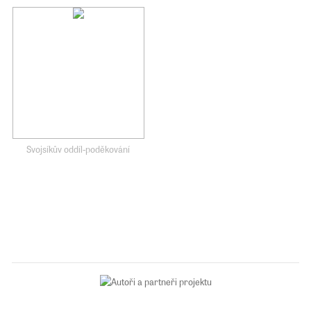
Svojsíkův oddíl-poděkování