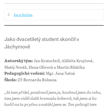
Karel Růžička
Jako dvacetiletý student skončil v
Jáchymově
Jan Kratochvíl, Alžběta Krejčová,
Autorský tým:
Matěj Novák, Hana Olivová a Martin Růžička
Mgr. Jana Šatná
Pedagogické vedení:
ZŠ Bernarda Bolzana
Škola:
„Já tam přišel, pozdravil jsem je, kouknul jsem do rohu,
tam jsem viděl další hromadu koberců, tak jsem si ho
hodil na tu pryčnu a natáhl jsem se. Ten policajt tam