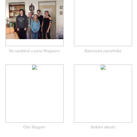
Na návštěvě u pana Wagnera
Nahrávání pamětníka
Otto Wagner
Setkání skautů