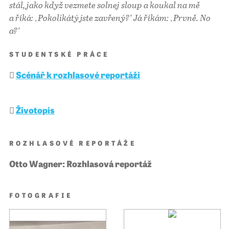
stál, jako když vezmete solnej sloup a koukal na mě
a říká: ‚Pokolikátý jste zavřený?‘ Já říkám: ‚Prvně. No
a?‘
STUDENTSKÉ PRÁCE
Scénář k rozhlasové reportáži
Životopis
ROZHLASOVÉ REPORTÁŽE
Otto Wagner: Rozhlasová reportáž
FOTOGRAFIE