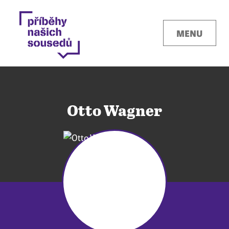
MENU
Otto Wagner
Kontakty
Místa
O projektu
Pro města