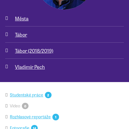
Města
Tábor
Tábor (2018/2019)
Vladimír Pech
Studentské práce
2
Video
0
Rozhlasové reportáže
1
Fotografie
14