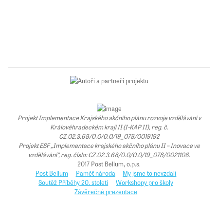
Projekt Implementace Krajského akčního plánu rozvoje vzdělávání v
Královéhradeckém kraji II (I-KAP II), reg. č.
CZ.02.3.68/0.0/0.0/19_078/0019192
Projekt ESF „Implementace krajského akčního plánu II – Inovace ve
vzdělávání“, reg. číslo: CZ.02.3.68/0.0/0.0/19_078/0021106.
2017 Post Bellum, o.p.s.
Post Bellum
Paměť národa
My jsme to nevzdali
Soutěž Příběhy 20. století
Workshopy pro školy
Závěrečné prezentace