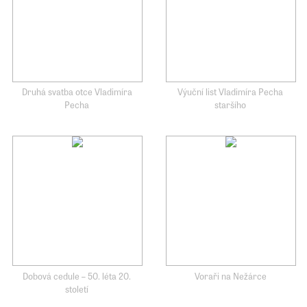
Druhá svatba otce Vladimíra
Výuční list Vladimíra Pecha
Pecha
staršího
Dobová cedule – 50. léta 20.
Voraři na Nežárce
století