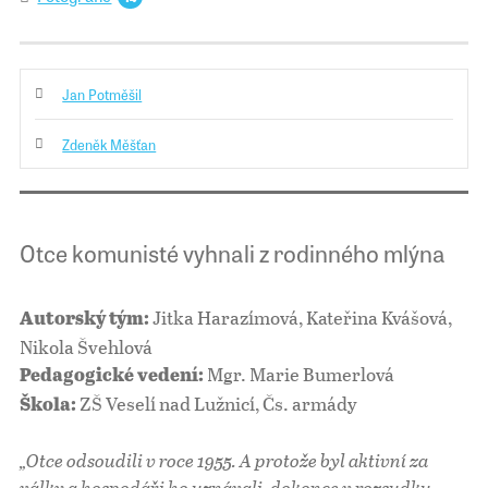
Jan Potměšil
Zdeněk Měšťan
Otce komunisté vyhnali z rodinného mlýna
Jitka Harazímová, Kateřina Kvášová,
Autorský tým:
Nikola Švehlová
Mgr. Marie Bumerlová
Pedagogické vedení:
ZŠ Veselí nad Lužnicí, Čs. armády
Škola:
„Otce odsoudili v roce 1955. A protože byl aktivní za
války a hospodáři ho uznávali, dokonce v rozsudku