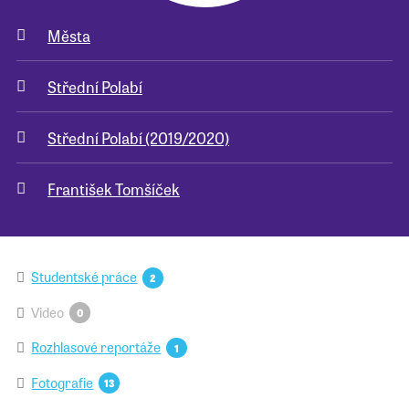
Města
Pro školy
Střední Polabí
Příběhy našich sousedů
Střední Polabí (2019/2020)
František Tomšíček
Studentské práce
2
Video
0
Rozhlasové reportáže
1
Fotografie
13