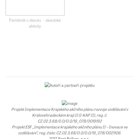
Pamětník u skautu - skautské
aktivity
Projekt Implementace Krajského akčního plánu rozvoje vzdělávání v
Královéhradeckém kraji II (I-KAP II), reg. č.
CZ.02.3.68/0.0/0.0/19_078/0019192
Projekt ESF „Implementace krajského akčního plánu II – Inovace ve
vzdělávání“, reg. číslo: CZ.02.3.68/0.0/0.0/19_078/0021106.
2017 Post Bellum, o.p.s.