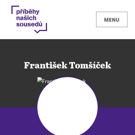
MENU
František Tomšíček
Kontakty
Místa
O projektu
Pro města