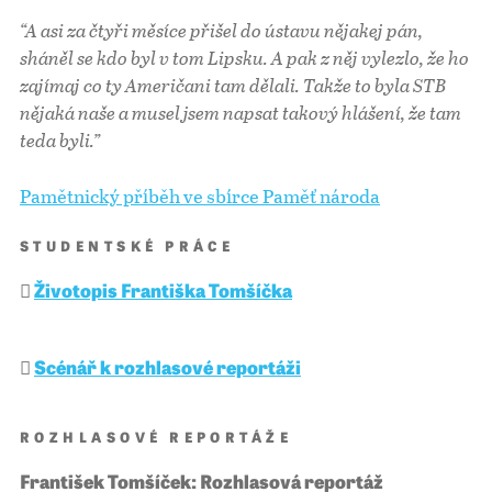
“A asi za čtyři měsíce přišel do ústavu nějakej pán,
sháněl se kdo byl v tom Lipsku. A pak z něj vylezlo, že ho
zajímaj co ty Američani tam dělali. Takže to byla STB
nějaká naše a musel jsem napsat takový hlášení, že tam
teda byli.”
Pamětnický příběh ve sbírce Paměť národa
STUDENTSKÉ PRÁCE
Životopis Františka Tomšíčka
Scénář k rozhlasové reportáži
ROZHLASOVÉ REPORTÁŽE
František Tomšíček: Rozhlasová reportáž