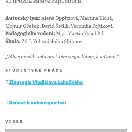
až hrozba žaláře zapůsobila.
Alena Oppitzová, Martina Tichá,
Autorský tým:
Mojmír Gřešek, David Šetlík, Veronika Fojtíková
Mgr. Martin Vyšohlíd
Pedagogické vedení:
ZŠ J. Vohradského Šluknov
Škola:
„Vůbec neměli úctu ani k těm svejm lidem, k ničemu.“
STUDENTSKÉ PRÁCE
Životopis Vladislava Lahučkého
Scénář k videoreportáži
VIDEO