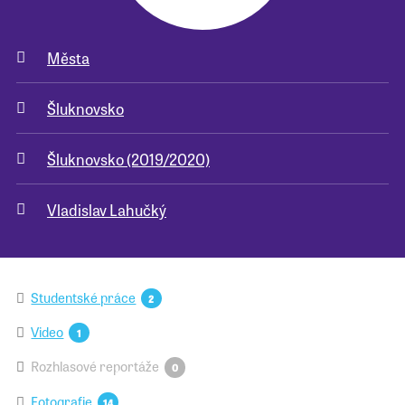
Města
Šluknovsko
Šluknovsko (2019/2020)
Vladislav Lahučký
Studentské práce
2
Video
1
Rozhlasové reportáže
0
Fotografie
14