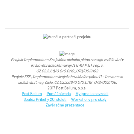
Projekt Implementace Krajského akčního plánu rozvoje vzdělávání v
Královéhradeckém kraji II (I-KAP II), reg. č.
CZ.02.3.68/0.0/0.0/19_078/0019192
Projekt ESF „Implementace krajského akčního plánu II – Inovace ve
vzdělávání“, reg. číslo: CZ.02.3.68/0.0/0.0/19_078/0021106.
2017 Post Bellum, o.p.s.
Post Bellum
Paměť národa
My jsme to nevzdali
Soutěž Příběhy 20. století
Workshopy pro školy
Závěrečné prezentace