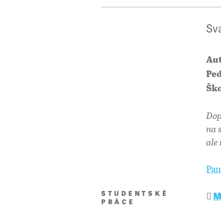
Sv
Aut
Ped
Ško
Dop
na 
ale
Pam
STUDENTSKÉ
M
PRÁCE