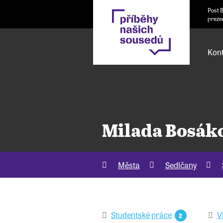
Post 
preze
Kont
Milada Bosák
Města
Sedlčany
Studentské práce
V
2