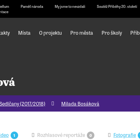
Bellum
Paměť národa
My jsme to nevzdali
Soutěž Příběhy 20. století
ntace
akty
Místa
O projektu
Pro města
Pro školy
Příb
ová
Sedlčany (2017/2018)
Milada Bosáková
ideo
Rozhlasové reportáže
Fotografie
1
0