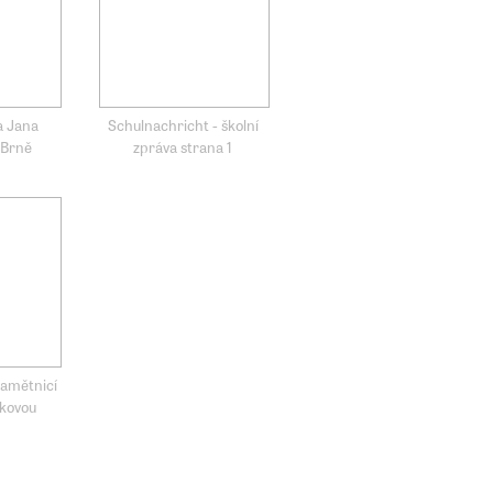
a Jana
Schulnachricht - školní
 Brně
zpráva strana 1
pamětnicí
ákovou