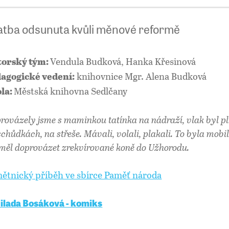
atba odsunuta kvůli měnové reformě
Vendula Budková, Hanka Křesinová
orský tým:
knihovnice Mgr. Alena Budková
agogické vedení:
Městská knihovna Sedlčany
la:
rovázely jsme s maminkou tatínka na nádraží, vlak byl pln
schůdkách, na střeše. Mávali, volali, plakali. To byla mobil
 měl doprovázet zrekvírované koně do Užhorodu.
ětnický příběh ve sbírce Paměť národa
ilada Bosáková - komiks