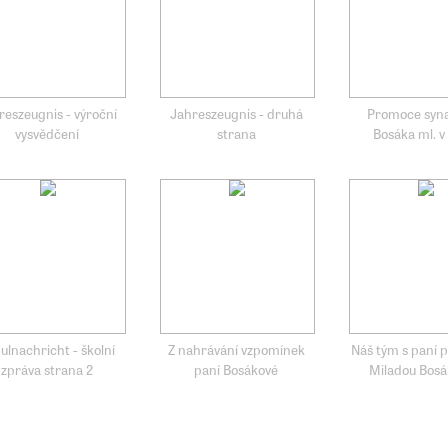
reszeugnis - výroční
Jahreszeugnis - druhá
Promoce syn
vysvědčení
strana
Bosáka ml. v
ulnachricht - školní
Z nahrávání vzpomínek
Náš tým s paní 
zpráva strana 2
paní Bosákové
Miladou Bos