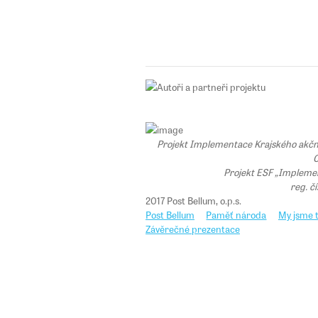
Projekt Implementace Krajského akčního
C
Projekt ESF „Implemen
reg. č
2017 Post Bellum, o.p.s.
Post Bellum
Paměť národa
My jsme t
Závěrečné prezentace