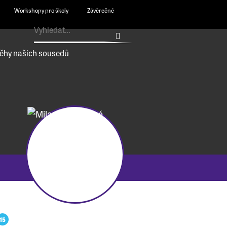
Workshopy pro školy
Závěrečné
ěhy našich sousedů
15