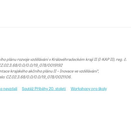
 plánu rozvoje vzdělávání v Královéhradeckém kraji II (I-KAP II), reg. č.
Z.02.3.68/0.0/0.0/19_078/0019192
tace krajského akčního plánu II – Inovace ve vzdělávání“,
íslo: CZ.02.3.68/0.0/0.0/19_078/0021106.
o nevzdali
Soutěž Příběhy 20. století
Workshopy pro školy