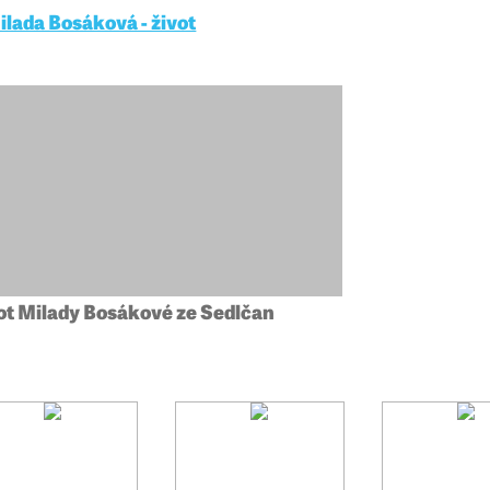
ilada Bosáková - život
ot Milady Bosákové ze Sedlčan