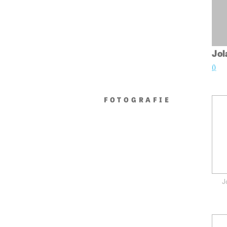
Jol
()
FOTOGRAFIE
J