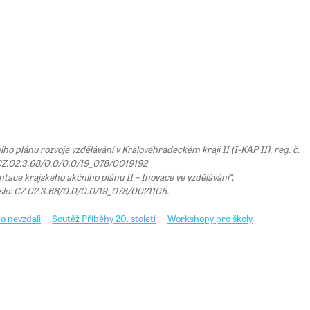
 plánu rozvoje vzdělávání v Královéhradeckém kraji II (I-KAP II), reg. č.
Z.02.3.68/0.0/0.0/19_078/0019192
tace krajského akčního plánu II – Inovace ve vzdělávání“,
íslo: CZ.02.3.68/0.0/0.0/19_078/0021106.
o nevzdali
Soutěž Příběhy 20. století
Workshopy pro školy