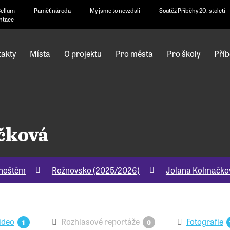
Bellum
Paměť národa
My jsme to nevzdali
Soutěž Příběhy 20. století
ntace
akty
Místa
O projektu
Pro města
Pro školy
Příb
čková
dhoštěm
Rožnovsko (2025/2026)
Jolana Kolmačko
ideo
Rozhlasové reportáže
Fotografie
1
0