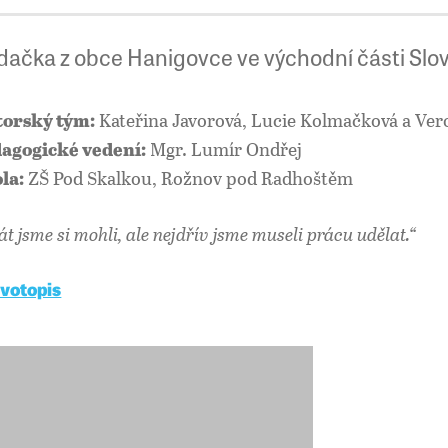
dačka z obce Hanigovce ve východní části Slo
Kateřina Javorová, Lucie Kolmačková a Ver
orský tým:
Mgr. Lumír Ondřej
agogické vedení:
ZŠ Pod Skalkou, Rožnov pod Radhoštěm
la:
át jsme si mohli, ale nejdřív jsme museli prácu udělat.“
ivotopis