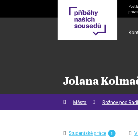
Post 
preze
Kont
Jolana Kolma
Města
Rožnov pod Ra
Studentské práce
V
1