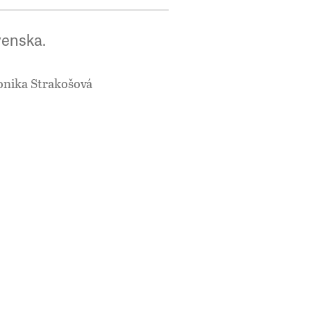
venska.
onika Strakošová