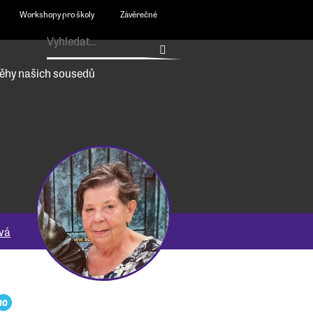
Workshopy pro školy
Závěrečné
ěhy našich sousedů
vá
10