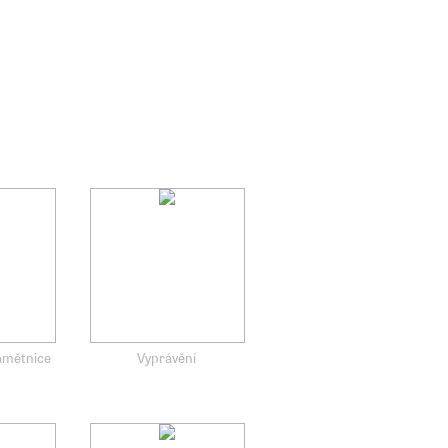
amětnice
Vyprávění