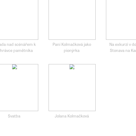
ada nad scénářem k
Paní Kolmačková jako
Na exkurzi v d
hrávce pamětníka
pionýrka
Stonava na Ka
Svatba
Jolana Kolmačková