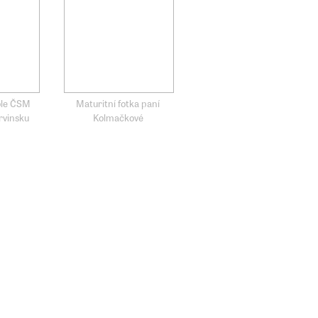
ole ČSM
Maturitní fotka paní
rvinsku
Kolmačkové