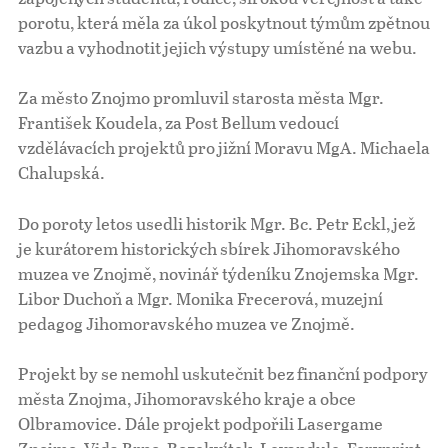
porotu, která měla za úkol poskytnout týmům zpětnou
vazbu a vyhodnotit jejich výstupy umístěné na webu.
Za město Znojmo promluvil starosta města Mgr.
František Koudela, za Post Bellum vedoucí
vzdělávacích projektů pro jižní Moravu MgA. Michaela
Chalupská.
Do poroty letos usedli historik Mgr. Bc. Petr Eckl, jež
je kurátorem historických sbírek Jihomoravského
muzea ve Znojmě, novinář týdeníku Znojemska Mgr.
Libor Duchoň a Mgr. Monika Frecerová, muzejní
pedagog Jihomoravského muzea ve Znojmě.
Projekt by se nemohl uskutečnit bez finanční podpory
města Znojma, Jihomoravského kraje a obce
Olbramovice. Dále projekt podpořili Lasergame