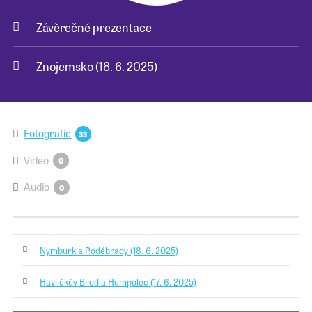
Závěrečné prezentace
Pro školy
Znojemsko (18. 6. 2025)
Příběhy našich sousedů
Fotografie
33
Video
0
Audio
0
Nymburk a Poděbrady (18. 6. 2025)
Havlíčkův Brod a Humpolec (17. 6. 2025)