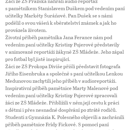
Žáci ze ZŠ Pražská nahráli audio reportáž
s pamětníkem Stanislavem Duškem pod vedením paní
učitelky Markéty Šuráňové. Pan Dušek se s námi
podělil o svou vášeň k sběratelství známek a jak ho
provázela životem.
Životní příběh pamětníka Jana Ferance nám pod
vedením paní učitelky Kristiny Pojerové představily
v animované reportáži žákyně ZŠ Mládeže. Jeho zápal
pro fotbal byl jistě inspirující.
Žáci ze ZŠ Prokopa Diviše přišli představit fotografa
Jiřího Eisenbruka a společně s paní učitelkou Lenkou
Medunovou zachytili jeho příběh v audioreportáži.
Inspirativní příběh pamětnice Marty Malenové pod
vedením paní učitelky Kristiny Pojerové zpracovali
žáci ze ZŠ Mládeže. Přiblížili v něm její cestu k práci
s dětmi i přes nesnadné dospívání po ztrátě rodičů.
Studenti z Gymnázia K. Polesného objevili a zachránili
příběh pamětnice Frídy Fickové. S pomocí paní