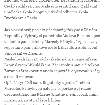
Znojmo, Vida Brno, Rozekvítek, Levandule, Forxprint,
Český rozhlas Brno, Scala univerzitní kino, Základní
umělecká škola Znojmo, Střední odborná škola
Dvořákova a Racio.
Jako první svůj projekt představily žákyně z ZŠ nám.
Republiky. Vybraly si pamětníka Václava Berana a pod
vedením paní učitelky Marcely Přibylové zpracovaly
reportáž o pamětníkově cestě k divadlu a o obnovení
Vinobraní ve Znojmě.
Následovali žáci ZŠ Václavského nám. s pamětníkem
Bronislavem Mikuláškem. Žáci spolu s paní učitelkou
Zuzanou Strakovou v audio reportáži objevovali krásy
a úskalí cestování.
Opět žákyně ZŠ nám. Republiky s paní učitelkou
Marcelou Přibylovou natočily reportáž o výrazné
osobnosti Znojma Růženě Smutné a jejím pozitivním
přístupu k životu a lásce k lidem.