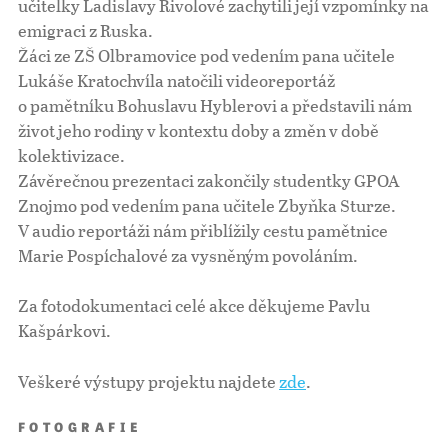
učitelky Ladislavy Rivolové zachytili její vzpomínky na
emigraci z Ruska.
Žáci ze ZŠ Olbramovice pod vedením pana učitele
Lukáše Kratochvíla natočili videoreportáž
o pamětníku Bohuslavu Hyblerovi a představili nám
život jeho rodiny v kontextu doby a změn v době
kolektivizace.
Závěrečnou prezentaci zakončily studentky GPOA
Znojmo pod vedením pana učitele Zbyňka Sturze.
V audio reportáži nám přiblížily cestu pamětnice
Marie Pospíchalové za vysněným povoláním.
Za fotodokumentaci celé akce děkujeme Pavlu
Kašpárkovi.
Veškeré výstupy projektu najdete
zde
.
FOTOGRAFIE