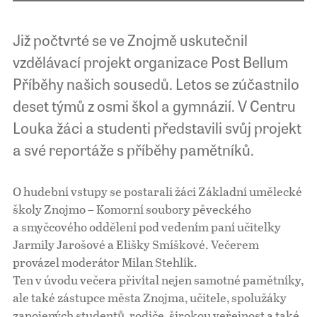
Již počtvrté se ve Znojmě uskutečnil
vzdělávací projekt organizace Post Bellum
Příběhy našich sousedů. Letos se zúčastnilo
deset týmů z osmi škol a gymnázií. V Centru
Louka žáci a studenti představili svůj projekt
a své reportáže s příběhy pamětníků.
O hudební vstupy se postarali žáci Základní umělecké
školy Znojmo – Komorní soubory pěveckého
a smyčcového oddělení pod vedením paní učitelky
Jarmily Jarošové a Elišky Smíškové. Večerem
provázel moderátor Milan Stehlík.
Ten v úvodu večera přivítal nejen samotné pamětníky,
ale také zástupce města Znojma, učitele, spolužáky
zapojených studentů, rodiče, širokou veřejnost a také