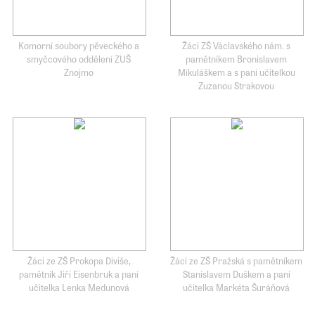
Komorní soubory pěveckého a
Žáci ZŠ Václavského nám. s
smyčcového oddělení ZUŠ
pamětníkem Bronislavem
Znojmo
Mikuláškem a s paní učitelkou
Zuzanou Strakovou
Žáci ze ZŠ Prokopa Diviše,
Žáci ze ZŠ Pražská s pamětníkem
pamětník Jiří Eisenbruk a paní
Stanislavem Duškem a paní
učitelka Lenka Medunová
učitelka Markéta Šuráňová