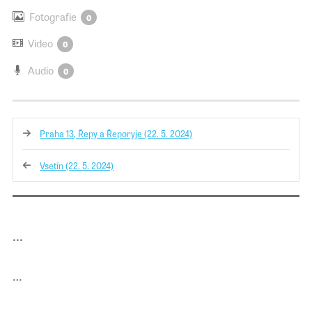
Fotografie
0
Pro školy
Video
0
Audio
Příběhy našich sousedů
0
Praha 13, Řepy a Řeporyje (22. 5. 2024)
Vsetín (22. 5. 2024)
...
…