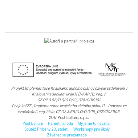
Projekt Implementace Krajského akčního plánu rozvoje vzdělávání v
Královéhradeckém kraji II (I-KAP II), reg. č.
CZ.02.3.68/0.0/0.0/19_078/0019192
Projekt ESF „Implementace krajského akčního plánu II – Inovace ve
vzdělávání“, reg. číslo: CZ.02.3.68/0.0/0.0/19_078/0021106.
2017 Post Bellum, o.p.s.
Post Bellum
Paměť národa
My jsme to nevzdali
Soutěž Příběhy 20. století
Workshopy pro školy
Závěrečné prezentace