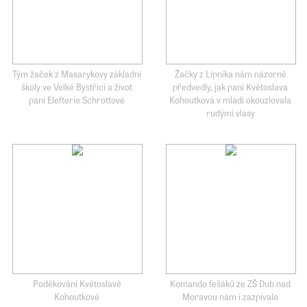
Tým žaček z Masarykovy základní
Žačky z Lipníka nám názorně
školy ve Velké Bystřici a život
předvedly, jak paní Květoslava
paní Elefterie Schrottové
Kohoutková v mládí okouzlovala
rudými vlasy
Poděkování Květoslavě
Komando fešáků ze ZŠ Dub nad
Kohoutkové
Moravou nám i zazpívalo