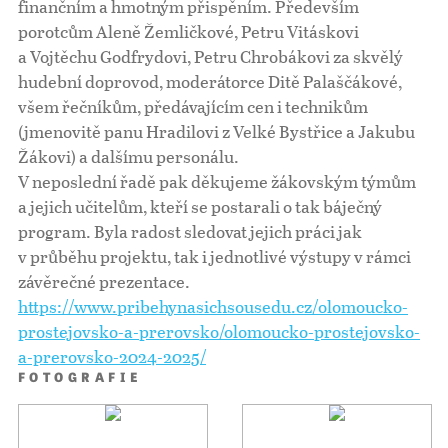
finančním a hmotným přispěním. Především
porotcům Aleně Žemličkové, Petru Vitáskovi
a Vojtěchu Godfrydovi, Petru Chrobákovi za skvělý
hudební doprovod, moderátorce Ditě Palaščákové,
všem řečníkům, předávajícím cen i technikům
(jmenovitě panu Hradilovi z Velké Bystřice a Jakubu
Žákovi) a dalšímu personálu.
V neposlední řadě pak děkujeme žákovským týmům
a jejich učitelům, kteří se postarali o tak báječný
program. Byla radost sledovat jejich práci jak
v průběhu projektu, tak i jednotlivé výstupy v rámci
závěrečné prezentace.
https://www.
pribehynasichsousedu.cz/
olomoucko-
prostejovsko-a-
prerovsko/olomoucko-
prostejovsko-
a-prerovsko-2024-
2025/
FOTOGRAFIE