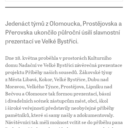
Jedenáct týmů z Olomoucka, Prostějovska a
Přerovska ukončilo půlroční úsilí slavnostní
prezentací ve Velké Bystřici.
Dne 28. května proběhla v prostorách Kulturního
domu Nadační ve Velké Bystřici závěrečná prezentace
projektu Příběhy našich sousedů. Žákovské týmy
z Města Libavá, Kokor, Velké Bystřice, Dubu nad
Moravou, Velkého Týnce, Prostějova, Lipníku nad
Bečvou a Olomouce tak formou prezentací, básní
i divadelních scének zástupcům měst, obcí, škol
i široké veřejnosti představily neobyčejné příběhy
pamětníků, které si samy našly a zdokumentovaly.
Návštěvníci tak měli možnost vcítit se do příběhu pana