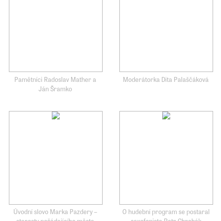
Pamětníci Radoslav Mather a
Moderátorka Dita Palaščáková
Ján Šramko
Úvodní slovo Marka Pazdery –
O hudební program se postaral
starosty pořádajícího města
saxofonista Petr Chrobák