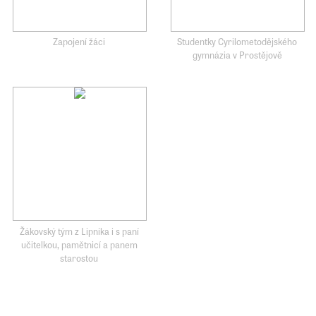
Zapojení žáci
Studentky Cyrilometodějského
gymnázia v Prostějově
Žákovský tým z Lipníka i s paní
učitelkou, pamětnicí a panem
starostou