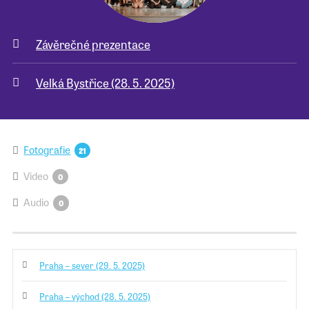
Závěrečné prezentace
Velká Bystřice (28. 5. 2025)
Fotografie
21
Video
0
Audio
0
Praha – sever (29. 5. 2025)
Praha – východ (28. 5. 2025)