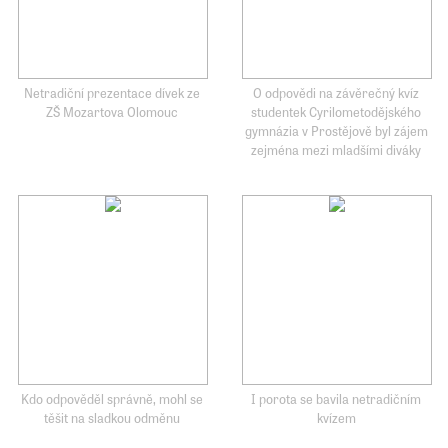
Netradiční prezentace dívek ze
O odpovědi na závěrečný kvíz
ZŠ Mozartova Olomouc
studentek Cyrilometodějského
gymnázia v Prostějově byl zájem
zejména mezi mladšími diváky
Kdo odpověděl správně, mohl se
I porota se bavila netradičním
těšit na sladkou odměnu
kvízem