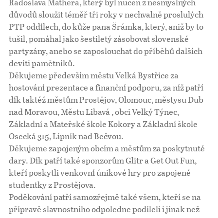
Radoslava Mathera, který byl nucen z nesmyslných
důvodů sloužit téměř tři roky v nechvalně proslulých
PTP oddílech, do kůže pana Šrámka, který, aniž by to
tušil, pomáhal jako šestiletý zásobovat slovenské
partyzány, anebo se zaposlouchat do příběhů dalších
devíti pamětníků.
Děkujeme především městu Velká Bystřice za
hostování prezentace a finanční podporu, za níž patří
dík taktéž městům Prostějov, Olomouc, městysu Dub
nad Moravou, Městu Libavá , obci Velký Týnec,
Základní a Mateřské škole Kokory a Základní škole
Osecká 315, Lipník nad Bečvou.
Děkujeme zapojeným obcím a městům za poskytnuté
dary. Dík patří také sponzorům Glitr a Get Out Fun,
kteří poskytli venkovní únikové hry pro zapojené
studentky z Prostějova.
Poděkování patří samozřejmě také všem, kteří se na
přípravě slavnostního odpoledne podíleli i jinak než