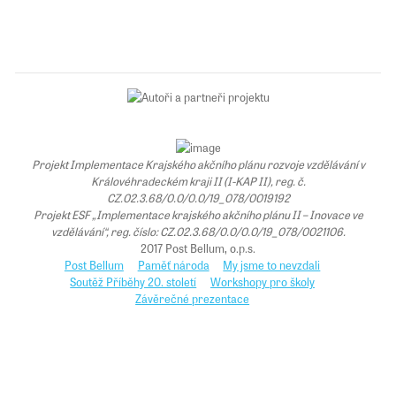
Projekt Implementace Krajského akčního plánu rozvoje vzdělávání v
Královéhradeckém kraji II (I-KAP II), reg. č.
CZ.02.3.68/0.0/0.0/19_078/0019192
Projekt ESF „Implementace krajského akčního plánu II – Inovace ve
vzdělávání“, reg. číslo: CZ.02.3.68/0.0/0.0/19_078/0021106.
2017 Post Bellum, o.p.s.
Post Bellum
Paměť národa
My jsme to nevzdali
Soutěž Příběhy 20. století
Workshopy pro školy
Závěrečné prezentace