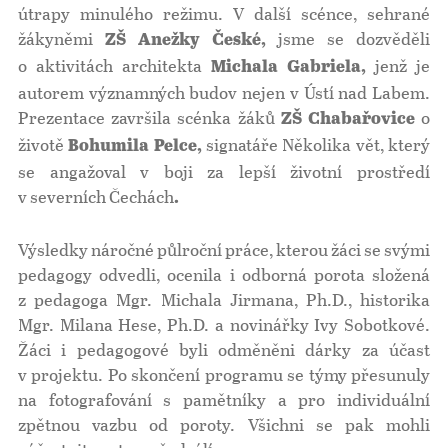
útrapy minulého režimu. V další scénce, sehrané
žákyněmi
jsme se dozvěděli
ZŠ Anežky České,
o aktivitách architekta
jenž je
Michala Gabriela,
autorem významných budov nejen v Ústí nad Labem.
Prezentace završila scénka žáků
o
ZŠ Chabařovice
životě
signatáře Několika vět, který
Bohumila Pelce,
se angažoval v boji za lepší životní prostředí
v severních Čechách
.
Výsledky náročné půlroční práce, kterou žáci se svými
pedagogy odvedli, ocenila i odborná porota složená
z pedagoga Mgr. Michala Jirmana, Ph.D., historika
Mgr. Milana Hese, Ph.D. a novinářky Ivy Sobotkové.
Žáci i pedagogové byli odměněni dárky za účast
v projektu. Po skončení programu se týmy přesunuly
na fotografování s pamětníky a pro individuální
zpětnou vazbu od poroty. Všichni se pak mohli