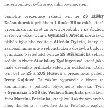
museli omluvit kvůli pracovním povinnostem.
Samotné prezentace zahájil tým ze
ZŠ Elišky
příběhem
, která
Krásnohorské
Libuše Hlinovské
vzpomínala na život za první republiky i na druhou
světovou válku. Tým z
představil
Gymnázia Jateční
příběh bývalého ředitele
, který se
Alfréda Dytrta
zasloužil mimo jiné o rekonstrukci a dostavbu budovy
gymnázia. Následující tým ze
sehrál
ZŠ Stříbrnická
scénku o životě
, která jako
Stanislavy Kyslingerové
malé děvčátko přihlížela válečným událostem. Další
tým byl ze
a prezentoval příběh
ZŠ a ZUŠ Husova
. Ta žákům vyprávěla o živote za
Ireny Gujdové
komunismu z pohledu obyčejného člověka. Tým
z
představil
Gymnázia a SOŠ dr. Václava Šmejkala
život
, který kvůli aktivitám svého
Martina Petránka
otce, disidenta a novináře Jana Petránka, zažíval