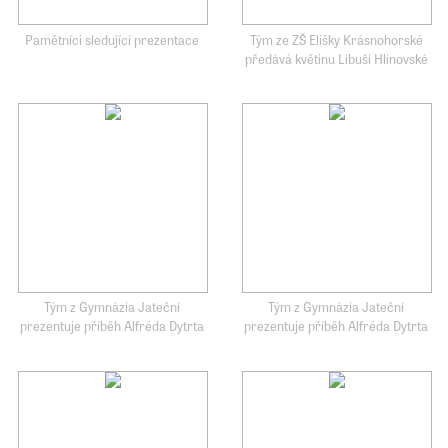
Pamětníci sledující prezentace
Tým ze ZŠ Elišky Krásnohorské
předává květinu Libuši Hlinovské
Tým z Gymnázia Jateční
Tým z Gymnázia Jateční
prezentuje příběh Alfréda Dytrta
prezentuje příběh Alfréda Dytrta