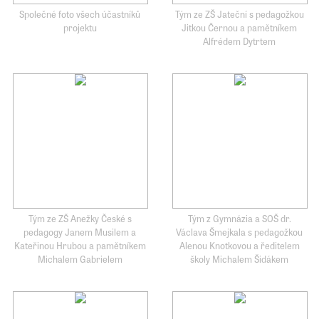
Společné foto všech účastníků
Tým ze ZŠ Jateční s pedagožkou
projektu
Jitkou Černou a pamětníkem
Alfrédem Dytrtem
Tým ze ZŠ Anežky České s
Tým z Gymnázia a SOŠ dr.
pedagogy Janem Musilem a
Václava Šmejkala s pedagožkou
Kateřinou Hrubou a pamětníkem
Alenou Knotkovou a ředitelem
Michalem Gabrielem
školy Michalem Šidákem