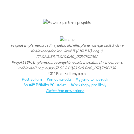
Projekt Implementace Krajského akčního plánu rozvoje vzdělávání v
Královéhradeckém kraji II (I-KAP II), reg. č.
CZ.02.3.68/0.0/0.0/19_078/0019192
Projekt ESF „Implementace krajského akčního plánu II – Inovace ve
vzdělávání“, reg. číslo: CZ.02.3.68/0.0/0.0/19_078/0021106.
2017 Post Bellum, o.p.s.
Post Bellum
Paměť národa
My jsme to nevzdali
Soutěž Příběhy 20. století
Workshopy pro školy
Závěrečné prezentace