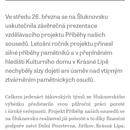
Ve středu 26. března se na Šluknovsku
uskutečnila závěrečná prezentace
vzdělávacího projektu Příběhy našich
sousedů. Letošní ročník projektu přinesl
silné příběhy pamětníků a v přeplněném
hledišti Kulturního domu v Krásné Lípě
nechyběly slzy dojetí ani úsměv nad vtipným
ztvárněním pamětnických osudů.
Celkem jedenáct žákovských týmů ze Šluknovského
výběžku představilo svou půlroční práci porotě
i široké veřejnosti. Projekt Příběhy našich sousedů se
na Šluknovsku realizoval již pošesté a to díky finanční
podpoře měst Dolní Poustevna, Jiříkov, Krásná Lípa,