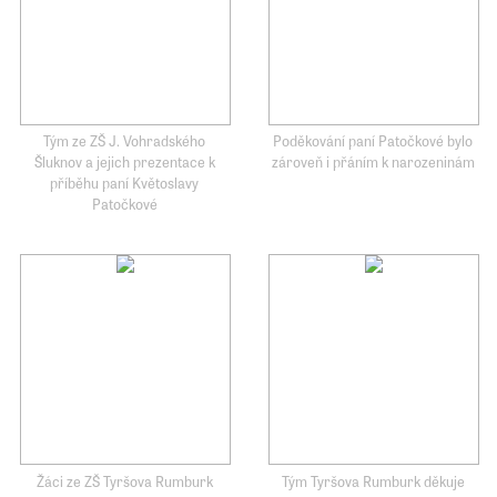
Tým ze ZŠ J. Vohradského
Poděkování paní Patočkové bylo
Šluknov a jejich prezentace k
zároveň i přáním k narozeninám
příběhu paní Květoslavy
Patočkové
Žáci ze ZŠ Tyršova Rumburk
Tým Tyršova Rumburk děkuje