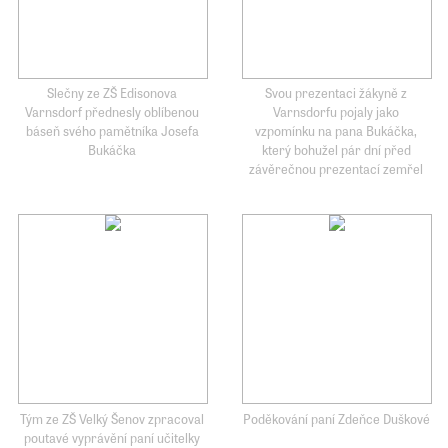
Slečny ze ZŠ Edisonova
Svou prezentaci žákyně z
Varnsdorf přednesly oblíbenou
Varnsdorfu pojaly jako
báseň svého pamětníka Josefa
vzpomínku na pana Bukáčka,
Bukáčka
který bohužel pár dní před
závěrečnou prezentací zemřel
Tým ze ZŠ Velký Šenov zpracoval
Poděkování paní Zdeňce Duškové
poutavé vyprávění paní učitelky