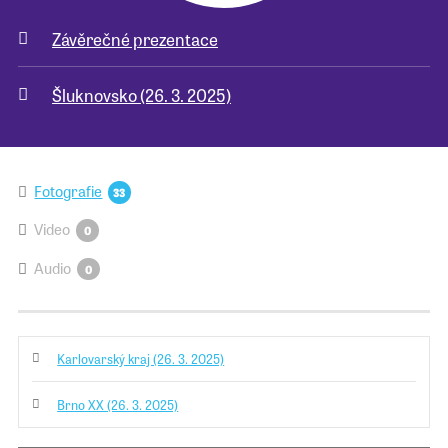
Závěrečné prezentace
Pro školy
Šluknovsko (26. 3. 2025)
Příběhy našich sousedů
Fotografie
33
Video
0
Audio
0
Karlovarský kraj (26. 3. 2025)
Brno XX (26. 3. 2025)