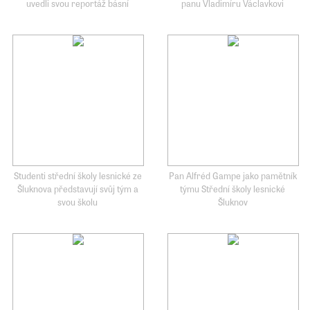
uvedli svou reportáž básní
panu Vladimíru Václavkovi
Studenti střední školy lesnické ze
Pan Alfréd Gampe jako pamětník
Šluknova představují svůj tým a
týmu Střední školy lesnické
svou školu
Šluknov