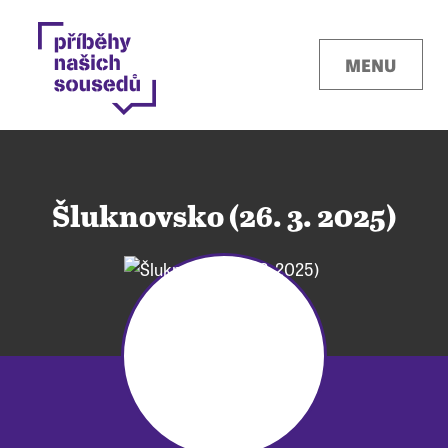
MENU
Šluknovsko (26. 3. 2025)
Kontakty
Místa
O projektu
Pro města