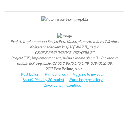
Projekt Implementace Krajského akčního plánu rozvoje vzdělávání v
Královéhradeckém kraji II (I-KAP II), reg. č.
CZ.02.3.68/0.0/0.0/19_078/0019192
Projekt ESF „Implementace krajského akčního plánu II – Inovace ve
vzdělávání“, reg. číslo: CZ.02.3.68/0.0/0.0/19_078/0021106.
2017 Post Bellum, o.p.s.
Post Bellum
Paměť národa
My jsme to nevzdali
Soutěž Příběhy 20. století
Workshopy pro školy
Závěrečné prezentace