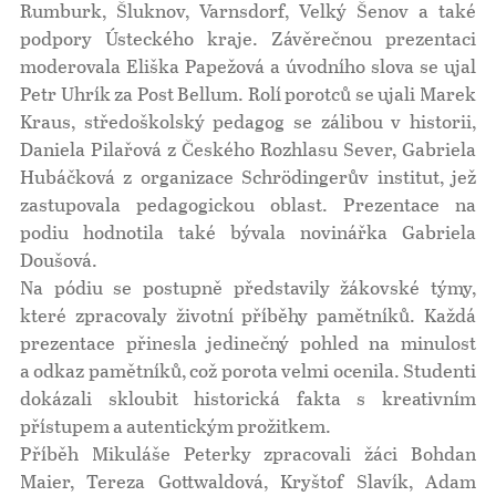
Rumburk, Šluknov, Varnsdorf, Velký Šenov a také
podpory Ústeckého kraje. Závěrečnou prezentaci
moderovala Eliška Papežová a úvodního slova se ujal
Petr Uhrík za Post Bellum. Rolí porotců se ujali Marek
Kraus, středoškolský pedagog se zálibou v historii,
Daniela Pilařová z Českého Rozhlasu Sever, Gabriela
Hubáčková z organizace Schrödingerův institut, jež
zastupovala pedagogickou oblast. Prezentace na
podiu hodnotila také bývala novinářka Gabriela
Doušová.
Na pódiu se postupně představily žákovské týmy,
které zpracovaly životní příběhy pamětníků. Každá
prezentace přinesla jedinečný pohled na minulost
a odkaz pamětníků, což porota velmi ocenila. Studenti
dokázali skloubit historická fakta s kreativním
přístupem a autentickým prožitkem.
Příběh Mikuláše Peterky zpracovali žáci Bohdan
Maier, Tereza Gottwaldová, Kryštof Slavík, Adam