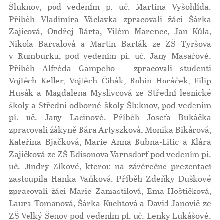
Šluknov, pod vedením p. uč. Martina Vyšohlída.
Příběh Vladimíra Václavka zpracovali žáci Šárka
Zajícová, Ondřej Bárta, Vilém Marenec, Jan Kůla,
Nikola Barcalová a Martin Barták ze ZŠ Tyršova
v Rumburku, pod vedením pí. uč. Jany Masařové.
Příběh Alfréda Gampeho – zpracovali studenti
Vojtěch Keller, Vojtěch Čihák, Robin Horáček, Filip
Husák a Magdalena Myslivcová ze Střední lesnické
školy a Střední odborné školy Šluknov, pod vedením
pí. uč. Jany Lacinové. Příběh Josefa Bukáčka
zpracovali žákyně Bára Artyszková, Monika Bikárová,
Kateřina Bjačková, Marie Anna Bubna-Litic a Klára
Zajíčková ze ZŠ Edisonova Varnsdorf pod vedením pí.
uč. Jindry Zíkové, kterou na závěrečné prezentaci
zastoupila Hanka Vaňková. Příběh Zdeňky Duškové
zpracovali žáci Marie Zamastilová, Ema Hoštičková,
Laura Tomanová, Šárka Kuchtová a David Janovič ze
ZŠ Velký Šenov pod vedením pí. uč. Lenky Lukášové.