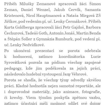
Příběh Milušky Zemanové zpracovali žáci Šimon
Zeman, Daniel Wenzel, Jakub Červík, Samanta
Kristenová, Nicol Hauptmanová a Nataša Mirgová ZŠ
Jiříkov, pod vedením pí. uč. Lenky Čermákové. Příběh
Kurta Goldberga zpracovali žáci Petr Gajdoš, Barbora
Čechurová, Tadeáš Goth, Antonín Jonáš, Martin Benda
a Štěpán Šoller z Gymnázia Rumburk, pod vedení pí.
uč. Lenky Nedvídkové.
Po ukončení prezentací se porota odebrala
k hodnocení, zatímco koordinátorka Lucie
Syrovátková pozvala na pódium všechny zapojené
pedagogy, kde jim poděkovala za jejich práci,
následovalo hudební vystoupení Jany Vébrové.
Porota se shodla, že všechny týmy odvedly skvělou
práci. Kladně hodnotila nejen samotné reportáže, ale
i doprovodné materiály, jako animace, fotografie,
či kresby. Všem týmům poskytla zpětnou vazbu,
zatímco účastníci měli možnost sdílet své dojmy