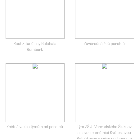
Raut z Tančírny Balahala
Závěrečná řeč porotců
Rumburk
Zpětná vazba týmům od porotců
Tým ZŠ J. Vohradského Šluknov
se svou pamětnicí Květoslavou
Patočkovou a svým pedagogem