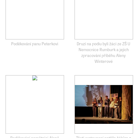
Poděkování panu Peterkovi
Druzí na podiu byli žáci ze ZŠ U
Nemocnice Rumburk a jejich
zpracování příběhu Aleny
Winterové
Poděkování pamětnici Aleně
Třetí vystoupení patřilo žákům z