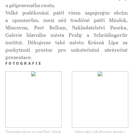
u připraveného rautu.
Velké poděkování patří všem zapojeným obcím
a sponzorům, mezi něž tradičně patří Mindok,
Mincovna, Post Bellum, Nakladatelství Paseka,
Galerie hlavního města Prahy a Schrödingerův
institut. Děkujeme také městu Krásná Lípa za
poskytnutí prostor pro uskutečnění závěrečné
prezentace.
FOTOGRAFIE
Úvodního slova se ujal Petr Uhrík
Celou akci v Kulturním domě v