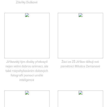
Zdeňky Duškové
Jiříkovský tým diváky překvapil
Žáci ze ZŠ Jiříkov děkují své
nejen velmi dobrou animací, ale
pamětnici Milušce Zemanové
také rozpohybováním dobových
fotografií pomocí umělé
inteligence