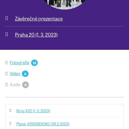
Závěrečné prezentace
Praha 20 (1. 3. 2023)
Fotografie
15
Video
4
Audio
0
Brno XIII (1. 3. 2023)
Planá, KINONEKINO (28.2.2023)