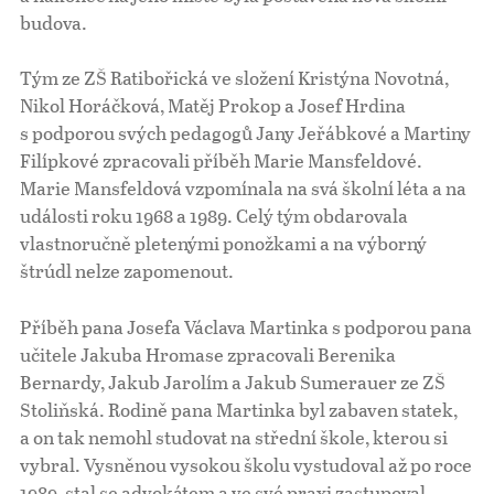
budova.
Tým ze ZŠ Ratibořická ve složení Kristýna Novotná,
Nikol Horáčková, Matěj Prokop a Josef Hrdina
s podporou svých pedagogů Jany Jeřábkové a Martiny
Filípkové zpracovali příběh Marie Mansfeldové.
Marie Mansfeldová vzpomínala na svá školní léta a na
události roku 1968 a 1989. Celý tým obdarovala
vlastnoručně pletenými ponožkami a na výborný
štrúdl nelze zapomenout.
Příběh pana Josefa Václava Martinka s podporou pana
učitele Jakuba Hromase zpracovali Berenika
Bernardy, Jakub Jarolím a Jakub Sumerauer ze ZŠ
Stoliňská. Rodině pana Martinka byl zabaven statek,
a on tak nemohl studovat na střední škole, kterou si
vybral. Vysněnou vysokou školu vystudoval až po roce
1989, stal se advokátem a ve své praxi zastupoval