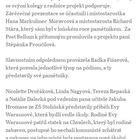
se svými kolegy z radnice projekt podporuje.
Závěrečné prezentace se účastnili i místostarostka
Hana Markulinec Moravcová a místostarosta Richard
Stára, který sám byl v loňském roce pamětníkem. Za
Post Bellum k přítomným promluvila o projektu paní
Štěpánka Proučilová.
Slavnostním odpolednem provázela Radka Fišarová,
která pozvala jednotlivé týmy na pódium, a ty
představily své pamětníky.
Nicolette Dvořáková, Linda Nagyová, Tereza Repaská
a Natálie Dalecká pod vedením pana učitele Jakuba
Hromase ze ZŠ Stoliňská představily příběh Evy
Warausové, která bydlí vedle školy. Rodině Evy
Warausové patřil statek na Chvalech, který byl rodině
zabaven, postupně ho nechali komunisté zchátrat
a nakonec na jeho místě byla postavena nová školní