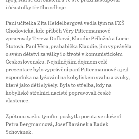
i účastníky třetího odboje.
Paní učitelka Zita Heidelbergová vedla tým na FZŠ
Chodovická, kde příběh Věry Pittermannové
zpracovaly Tereza Dufková, Klaudie Příložná a Lucie
Štotová. Paní Věra, prababička Klaudie, jim vyprávěla
o svém dětství za války i o životě v komunistickém
Československu. Nejsilnějším dojmem celé
prezentace bylo vyprávění paní Pittermannové a její
vzpomínka na lyžování na kobyliském svahu a zvuky,
které jako děti slyšely. Byla to střelba, kdy na
kobyliské střelnici nacisté popravovali české
vlastence.
Zpětnou vazbu týmům poskytla porota ve složení
Petra Bergmannová, Josef Baránek a Radek
Schovánek.