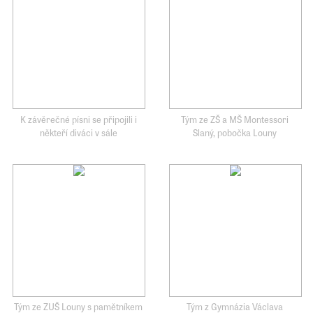
K závěrečné písni se připojili i
Tým ze ZŠ a MŠ Montessori
někteří diváci v sále
Slaný, pobočka Louny
Tým ze ZUŠ Louny s pamětníkem
Tým z Gymnázia Václava