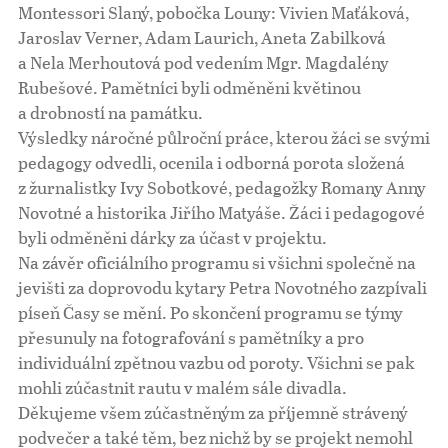
Montessori Slaný, pobočka Louny: Vivien Maťáková,
Jaroslav Verner, Adam Laurich, Aneta Zabilková
a Nela Merhoutová pod vedením Mgr. Magdalény
Rubešové. Pamětníci byli odměněni květinou
a drobností na památku.
Výsledky náročné půlroční práce, kterou žáci se svými
pedagogy odvedli, ocenila i odborná porota složená
z žurnalistky Ivy Sobotkové, pedagožky Romany Anny
Novotné a historika Jiřího Matyáše. Žáci i pedagogové
byli odměněni dárky za účast v projektu.
Na závěr oficiálního programu si všichni společně na
jevišti za doprovodu kytary Petra Novotného zazpívali
píseň Časy se mění. Po skončení programu se týmy
přesunuly na fotografování s pamětníky a pro
individuální zpětnou vazbu od poroty. Všichni se pak
mohli zúčastnit rautu v malém sále divadla.
Děkujeme všem zúčastněným za příjemně strávený
podvečer a také těm, bez nichž by se projekt nemohl