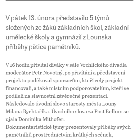
V pátek 13. února představilo 5 týmů
složených ze žáků základních škol, základní
umělecké školy a gymnázií z Lounska
příběhy pětice pamětníků.
V 16 hodin přivítal diváky v sále Vrchlického divadla
moderátor Petr Novotný, po přivítání a představení
projektu poděkoval sponzorům, kteří celý projekt
financovali, a také místním podporovatelům, kteří se
podíleli na slavnostní závěrečné prezentaci.
Následovalo úvodní slovo starosty města Louny
Milana Rychtaříka. Úvodního slova za Post Bellum se
ujala Dominika Mithofer.
Dokumentaristické týmy prezentovaly příběhy svých
pamětníků prostřednictvím krátkých scének,