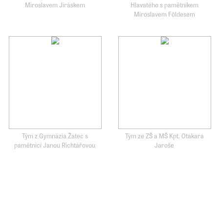
Miroslavem Jiráskem
Hlavatého s pamětníkem
Miroslavem Földesem
Tým z Gymnázia Žatec s
Tým ze ZŠ a MŠ Kpt. Otakara
pamětnicí Janou Richtářovou
Jaroše