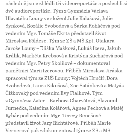
následně jsme zhlédli tři videoreportáže a poslechli si
dvě audioreportáže. Tým z Gymnázia Václava
Hlavatého Louny ve složení Julie Kalašová, Julie
Synková, Rozálie Svobodová a Šárka Roháčová pod
vedením Mgr. Tomáše Ekrta představil život
Miroslava Földese. Tým ze ZŠ a MŠ Kpt. Otakara
Jaroše Louny – Eliška Mašková, Lukáš Izera, Jakub
Králik, Markéta Krebsová a Kristýna Kuchařová pod
vedením Mgr. Petry Skolilové – dokumentoval
pamětnici Marii Izerovou. Příběh Miroslava Jiráska
zpracoval tým ze ZUŠ Louny: Vojtěch Hrnčíř, Dora
Svobodová, Laura Kikušová, Zoe Šatánková a Matyáš
Čížkovský pod vedením Evy Fialkové. Tým
z Gymnázia Žatec – Barbora Charvátová, Slavomil
Jurnečka, Kateřina Kolářová, Agnes Pechová a Matěj
Rybár pod vedením Mgr. Terezy Benešové –
představil život Jany Richtářové. Příběh Marie
Vernerové pak zdokumentoval tým ze ZŠ a MŠ