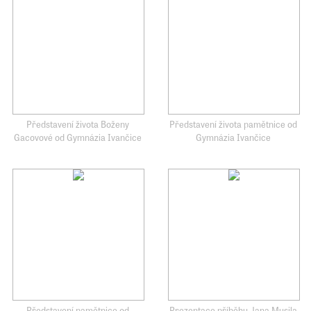
Představení života Boženy
Představení života pamětnice od
Gacovové od Gymnázia Ivančice
Gymnázia Ivančice
Představení pamětnice od
Prezentace příběhu Jana Musila