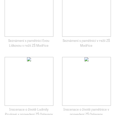
Seznámení s pamětnicí Evou
Seznámení s pamětnicí v režii ZŠ
Liškovou v režii ZŠ Modřice
Modřice
Inscenace o životě Ludmily
Inscenace o životě pamětnice v
Prušové v provedení ZŠ Oslavany
provedení ZŠ Oslavany