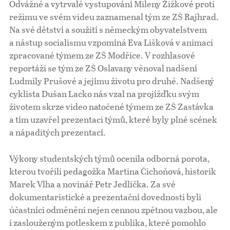
Odvážné a vytrvalé vystupování Mileny Žižkové proti
režimu ve svém videu zaznamenal tým ze ZŠ Rajhrad.
Na své dětství a soužití s německým obyvatelstvem
a nástup socialismu vzpomíná Eva Lišková v animaci
zpracované týmem ze ZŠ Modřice. V rozhlasové
reportáži se tým ze ZŠ Oslavany věnoval nadšení
Ludmily Prušové a jejímu životu pro druhé. Nadšený
cyklista Dušan Lacko nás vzal na projížďku svým
životem skrze video natočené týmem ze ZŠ Zastávka
a tím uzavřel prezentaci týmů, které byly plné scének
a nápaditých prezentací.
Výkony studentských týmů ocenila odborná porota,
kterou tvořili pedagožka Martina Čichoňová, historik
Marek Vlha a novinář Petr Jedlička. Za své
dokumentaristické a prezentační dovednosti byli
účastníci odměněni nejen cennou zpětnou vazbou, ale
i zaslouženým potleskem z publika, které pomohlo