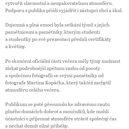
vytvořit slavnostní a neopakovatelnou atmosféru.
Podporu z publika přišli vyjádřit i zástupci obcí a škol.
Dojemná a plná emocí byla setkání týmů s jejich
pamětnicemi a pamětníky, kterým studenti
a studentky po své prezentaci předali certifikáty
a květiny.
Po skončení oficiální části večera měly týmy možnost
získat podrobnější zpětnou vazbu od poroty
a společnou fotografii se svými pamětníky od
fotografa Martina Kopáčka, který taktéž zachytil
atmosféru celého večera.
Publikum se poté přesunulo ke zdravému rautu
plného domácích dobrot a moučníků, kde mohli
účastníci v příjemné atmosféře strávit společný čas
a nechat doznít silné příběhy.