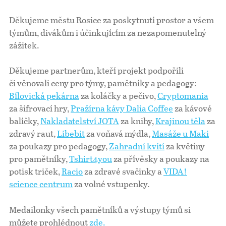
Děkujeme městu Rosice za poskytnutí prostor a všem
týmům, divákům i účinkujícím za nezapomenutelný
zážitek.
Děkujeme partnerům, kteří projekt podpořili
či věnovali ceny pro týmy, pamětníky a pedagogy:
Bílovická pekárna
za koláčky a pečivo,
Cryptomania
za šifrovací hry,
Pražírna kávy Dalia Coffee
za kávové
balíčky,
Nakladatelství JOTA
za knihy,
Krajinou těla
za
zdravý raut,
Libebit
za voňavá mýdla,
Masáže u Maki
za poukazy pro pedagogy,
Zahradní kvítí
za květiny
pro pamětníky,
Tshirt4you
za přívěsky a poukazy na
potisk triček,
Racio
za zdravé svačinky a
VIDA!
science centrum
za volné vstupenky.
Medailonky všech pamětníků a výstupy týmů si
můžete prohlédnout
zde.