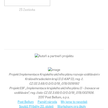
ZŠ Zastávka
Projekt Implementace Krajského akčního plánu rozvoje vzdělávání v
Královéhradeckém kraji II (I-KAP II), reg. č.
CZ.02.3.68/0.0/0.0/19_078/0019192
Projekt ESF „Implementace krajského akčního plánu II – Inovace ve
vzdělávání“, reg. číslo: CZ.02.3.68/0.0/0.0/19_078/0021106.
2017 Post Bellum, o.p.s.
Post Bellum
Paměť národa
My jsme to nevzdali
Soutěž Příběhy 20. století
Workshopy pro školy