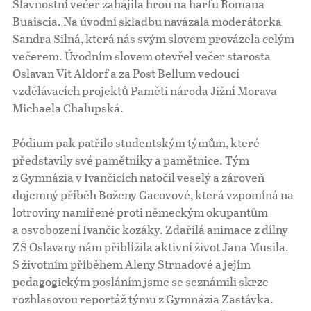
Slavnostní večer zahájila hrou na harfu Romana
Buaiscia. Na úvodní skladbu navázala moderátorka
Sandra Silná, která nás svým slovem provázela celým
večerem. Úvodním slovem otevřel večer starosta
Oslavan Vít Aldorf a za Post Bellum vedoucí
vzdělávacích projektů Paměti národa Jižní Morava
Michaela Chalupská.
Pódium pak patřilo studentským týmům, které
představily své pamětníky a pamětnice. Tým
z Gymnázia v Ivančicích natočil veselý a zároveň
dojemný příběh Boženy Gacovové, která vzpomíná na
lotroviny namířené proti německým okupantům
a osvobození Ivančic kozáky. Zdařilá animace z dílny
ZŠ Oslavany nám přiblížila aktivní život Jana Musila.
S životním příběhem Aleny Strnadové a jejím
pedagogickým posláním jsme se seznámili skrze
rozhlasovou reportáž týmu z Gymnázia Zastávka.