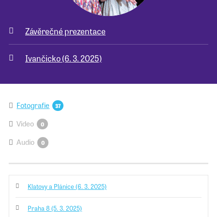
Závěrečné prezentace
Ivančicko (6. 3. 2025)
Fotografie
37
Video
0
Audio
0
Klatovy a Plánice (6. 3. 2025)
Praha 8 (5. 3. 2025)