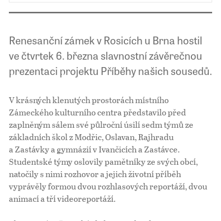
Renesanční zámek v Rosicích u Brna hostil
ve čtvrtek 6. března slavnostní závěrečnou
prezentaci projektu Příběhy našich sousedů.
V krásných klenutých prostorách místního
Zámeckého kulturního centra představilo před
zaplněným sálem své půlroční úsilí sedm týmů ze
základních škol z Modřic, Oslavan, Rajhradu
a Zastávky a gymnázií v Ivančicích a Zastávce.
Studentské týmy oslovily pamětníky ze svých obcí,
natočily s nimi rozhovor a jejich životní příběh
vyprávěly formou dvou rozhlasových reportáží, dvou
animací a tří videoreportáží.