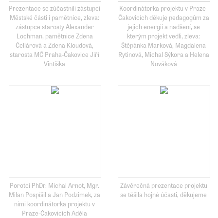
Prezentace se zúčastnili zástupci
Koordinátorka projektu v Praze-
Městské části i pamětnice, zleva:
Čakovicích děkuje pedagogům za
zástupce starosty Alexander
jejich energii a nadšení, se
Lochman, pamětnice Zdena
kterým projekt vedli, zleva:
Čellárová a Zdena Kloudová,
Štěpánka Marková, Magdalena
starosta MČ Praha-Čakovice Jiří
Rytinová, Michal Sýkora a Helena
Vintiška
Nováková
Porotci PhDr. Michal Arnot, Mgr.
Závěrečná prezentace projektu
Milan Pospíšil a Jan Podzimek, za
se těšila hojné účasti, děkujeme
nimi koordinátorka projektu v
Praze-Čakovicích Adéla