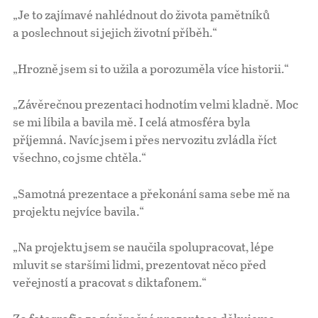
„Je to zajímavé nahlédnout do života pamětníků
a poslechnout si jejich životní příběh.“
„Hrozně jsem si to užila a porozuměla více historii.“
„Závěrečnou prezentaci hodnotím velmi kladně. Moc
se mi líbila a bavila mě. I celá atmosféra byla
příjemná. Navíc jsem i přes nervozitu zvládla říct
všechno, co jsme chtěla.“
„Samotná prezentace a překonání sama sebe mě na
projektu nejvíce bavila.“
„Na projektu jsem se naučila spolupracovat, lépe
mluvit se staršími lidmi, prezentovat něco před
veřejností a pracovat s diktafonem.“