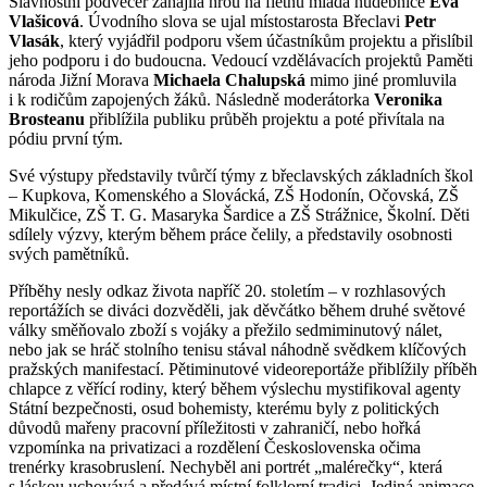
Slavnostní podvečer zahájila hrou na flétnu mladá hudebnice
Eva
Vlašicová
. Úvodního slova se ujal místostarosta Břeclavi
Petr
Vlasák
, který vyjádřil podporu všem účastníkům projektu a přislíbil
jeho podporu i do budoucna. Vedoucí vzdělávacích projektů Paměti
národa Jižní Morava
Michaela Chalupská
mimo jiné promluvila
i k rodičům zapojených žáků. Následně moderátorka
Veronika
Brosteanu
přiblížila publiku průběh projektu a poté přivítala na
pódiu první tým.
Své výstupy představily tvůrčí týmy z břeclavských základních škol
– Kupkova, Komenského a Slovácká, ZŠ Hodonín, Očovská, ZŠ
Mikulčice, ZŠ T. G. Masaryka Šardice a ZŠ Strážnice, Školní. Děti
sdílely výzvy, kterým během práce čelily, a představily osobnosti
svých pamětníků.
Příběhy nesly odkaz života napříč 20. stoletím – v rozhlasových
reportážích se diváci dozvěděli, jak děvčátko během druhé světové
války směňovalo zboží s vojáky a přežilo sedmiminutový nálet,
nebo jak se hráč stolního tenisu stával náhodně svědkem klíčových
pražských manifestací. Pětiminutové videoreportáže přiblížily příběh
chlapce z věřící rodiny, který během výslechu mystifikoval agenty
Státní bezpečnosti, osud bohemisty, kterému byly z politických
důvodů mařeny pracovní příležitosti v zahraničí, nebo hořká
vzpomínka na privatizaci a rozdělení Československa očima
trenérky krasobruslení. Nechyběl ani portrét „malérečky“, která
s láskou uchovává a předává místní folklorní tradici. Jediná animace