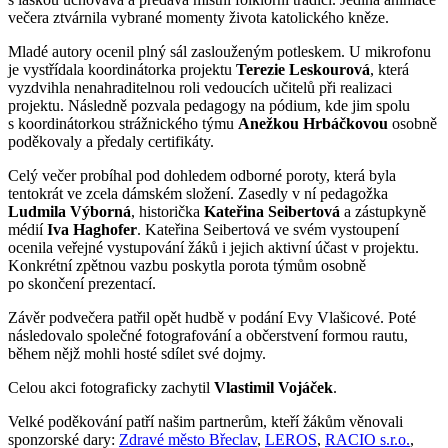
večera ztvárnila vybrané momenty života katolického kněze.
Mladé autory ocenil plný sál zaslouženým potleskem. U mikrofonu
je vystřídala koordinátorka projektu
Terezie Leskourová
, která
vyzdvihla nenahraditelnou roli vedoucích učitelů při realizaci
projektu. Následně pozvala pedagogy na pódium, kde jim spolu
s koordinátorkou strážnického týmu
Anežkou Hrbáčkovou
osobně
poděkovaly a předaly certifikáty.
Celý večer probíhal pod dohledem odborné poroty, která byla
tentokrát ve zcela dámském složení. Zasedly v ní pedagožka
Ludmila Výborná
, historička
Kateřina Seibertová
a zástupkyně
médií
Iva Haghofer
. Kateřina Seibertová ve svém vystoupení
ocenila veřejné vystupování žáků i jejich aktivní účast v projektu.
Konkrétní zpětnou vazbu poskytla porota týmům osobně
po skončení prezentací.
Závěr podvečera patřil opět hudbě v podání Evy Vlašicové. Poté
následovalo společné fotografování a občerstvení formou rautu,
během nějž mohli hosté sdílet své dojmy.
Celou akci fotograficky zachytil
Vlastimil Vojáček
.
Velké poděkování patří našim partnerům, kteří žákům věnovali
sponzorské dary:
Zdravé město Břeclav
,
LEROS
,
RACIO s.r.o.
,