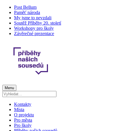
Post Bellum
Paměť národa
My jsme to nevzdali
Soutěž Příběhy 20. století
Workshopy pro školy
Závěrečné prezentace
Menu
Kontakty
Místa
O projektu
Pro města
Pro školy
Příběhy našich sousedů