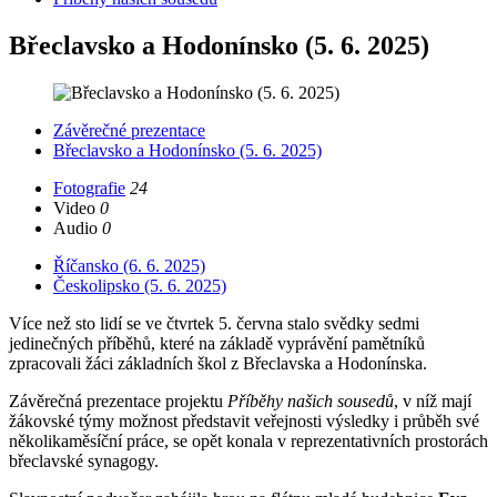
Břeclavsko a Hodonínsko (5. 6. 2025)
Závěrečné prezentace
Břeclavsko a Hodonínsko (5. 6. 2025)
Fotografie
24
Video
0
Audio
0
Říčansko (6. 6. 2025)
Českolipsko (5. 6. 2025)
Více než sto lidí se ve čtvrtek 5. června stalo svědky sedmi
jedinečných příběhů, které na základě vyprávění pamětníků
zpracovali žáci základních škol z Břeclavska a Hodonínska.
Závěrečná prezentace projektu
Příběhy našich sousedů
, v níž mají
žákovské týmy možnost představit veřejnosti výsledky i průběh své
několikaměsíční práce, se opět konala v reprezentativních prostorách
břeclavské synagogy.