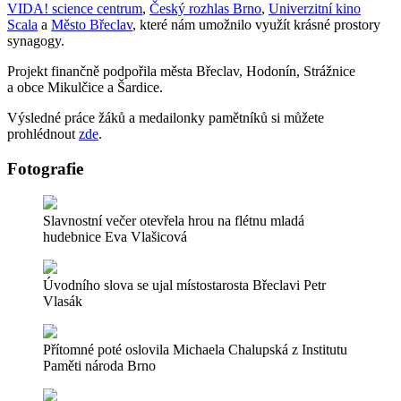
VIDA! science centrum
,
Český rozhlas Brno
,
Univerzitní kino
Scala
a
Město Břeclav
, které nám umožnilo využít krásné prostory
synagogy.
Projekt finančně podpořila města Břeclav, Hodonín, Strážnice
a obce Mikulčice a Šardice.
Výsledné práce žáků a medailonky pamětníků si můžete
prohlédnout
zde
.
Fotografie
Slavnostní večer otevřela hrou na flétnu mladá
hudebnice Eva Vlašicová
Úvodního slova se ujal místostarosta Břeclavi Petr
Vlasák
Přítomné poté oslovila Michaela Chalupská z Institutu
Paměti národa Brno