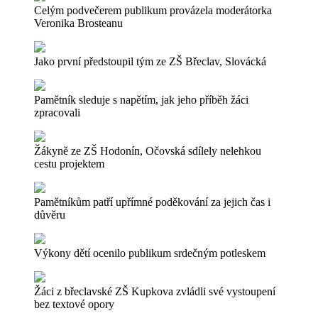
Celým podvečerem publikum provázela moderátorka
Veronika Brosteanu
Jako první předstoupil tým ze ZŠ Břeclav, Slovácká
Pamětník sleduje s napětím, jak jeho příběh žáci
zpracovali
Žákyně ze ZŠ Hodonín, Očovská sdílely nelehkou
cestu projektem
Pamětníkům patří upřímné poděkování za jejich čas i
důvěru
Výkony dětí ocenilo publikum srdečným potleskem
Žáci z břeclavské ZŠ Kupkova zvládli své vystoupení
bez textové opory