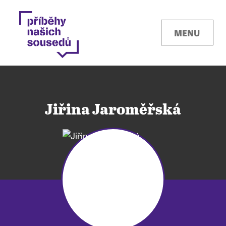
MENU
Jiřina Jaroměřská
Kontakty
Místa
O projektu
Pro města