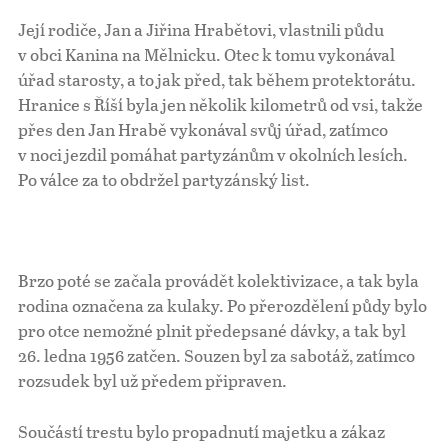
Její rodiče, Jan a Jiřina Hrabětovi, vlastnili půdu
v obci Kanina na Mělnicku. Otec k tomu vykonával
úřad starosty, a to jak před, tak během protektorátu.
Hranice s Říší byla jen několik kilometrů od vsi, takže
přes den Jan Hrabě vykonával svůj úřad, zatímco
v noci jezdil pomáhat partyzánům v okolních lesích.
Po válce za to obdržel partyzánský list.
Brzo poté se začala provádět kolektivizace, a tak byla
rodina označena za kulaky. Po přerozdělení půdy bylo
pro otce nemožné plnit předepsané dávky, a tak byl
26. ledna 1956 zatčen. Souzen byl za sabotáž, zatímco
rozsudek byl už předem připraven.
Součástí trestu bylo propadnutí majetku a zákaz