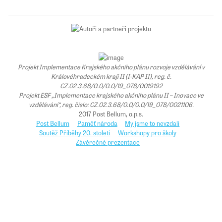
Projekt Implementace Krajského akčního plánu rozvoje vzdělávání v
Královéhradeckém kraji II (I-KAP II), reg. č.
CZ.02.3.68/0.0/0.0/19_078/0019192
Projekt ESF „Implementace krajského akčního plánu II – Inovace ve
vzdělávání“, reg. číslo: CZ.02.3.68/0.0/0.0/19_078/0021106.
2017 Post Bellum, o.p.s.
Post Bellum
Paměť národa
My jsme to nevzdali
Soutěž Příběhy 20. století
Workshopy pro školy
Závěrečné prezentace