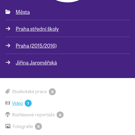
Města
Pro školy
Praha střední školy
Příběhy našich sousedů
Praha (2015/2016)
Jiřina Jaroměřská
Studentské práce
0
Video
1
Rozhlasové reportáže
0
Fotografie
0