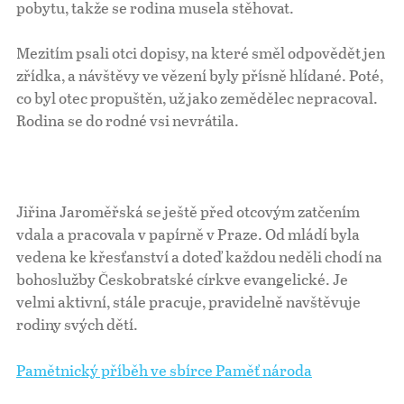
pobytu, takže se rodina musela stěhovat.
Mezitím psali otci dopisy, na které směl odpovědět jen
zřídka, a návštěvy ve vězení byly přísně hlídané. Poté,
co byl otec propuštěn, už jako zemědělec nepracoval.
Rodina se do rodné vsi nevrátila.
Jiřina Jaroměřská se ještě před otcovým zatčením
vdala a pracovala v papírně v Praze. Od mládí byla
vedena ke křesťanství a doteď každou neděli chodí na
bohoslužby Českobratské církve evangelické. Je
velmi aktivní, stále pracuje, pravidelně navštěvuje
rodiny svých dětí.
Pamětnický příběh ve sbírce Paměť národa