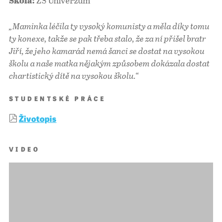
ZŠ Univerzum
Škola:
„Maminka léčila ty vysoký komunisty a měla díky tomu
ty konexe, takže se pak třeba stalo, že za ní přišel bratr
Jiří, že jeho kamarád nemá šanci se dostat na vysokou
školu a naše matka nějakým způsobem dokázala dostat
chartistický dítě na vysokou školu.“
STUDENTSKÉ PRÁCE
Životopis
VIDEO