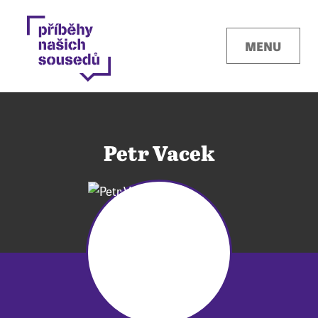
MENU
Petr Vacek
Kontakty
Místa
O projektu
Pro města