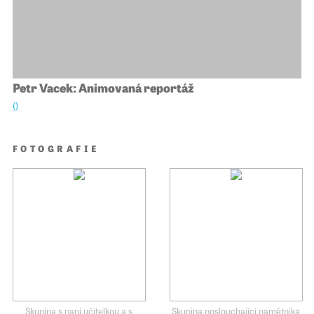
Petr Vacek: Animovaná reportáž
()
FOTOGRAFIE
Skupina s paní učitelkou a s
Skupina poslouchající pamětníka