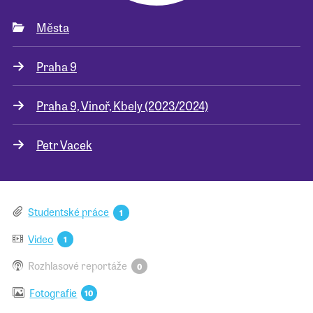
Města
Pro školy
Praha 9
Příběhy našich sousedů
Praha 9, Vinoř, Kbely (2023/2024)
Petr Vacek
Studentské práce
1
Video
1
Rozhlasové reportáže
0
Fotografie
10