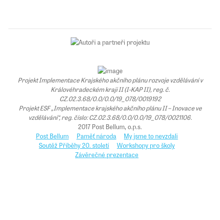
Projekt Implementace Krajského akčního plánu rozvoje vzdělávání v
Královéhradeckém kraji II (I-KAP II), reg. č.
CZ.02.3.68/0.0/0.0/19_078/0019192
Projekt ESF „Implementace krajského akčního plánu II – Inovace ve
vzdělávání“, reg. číslo: CZ.02.3.68/0.0/0.0/19_078/0021106.
2017 Post Bellum, o.p.s.
Post Bellum
Paměť národa
My jsme to nevzdali
Soutěž Příběhy 20. století
Workshopy pro školy
Závěrečné prezentace