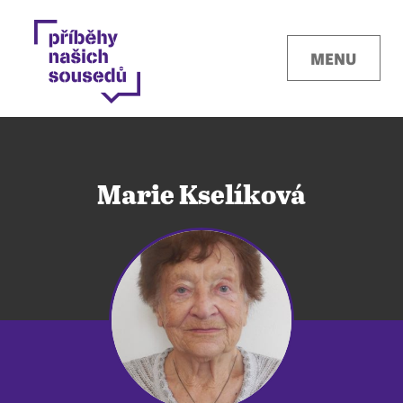
MENU
Marie Kselíková
Kontakty
Místa
O projektu
Pro města