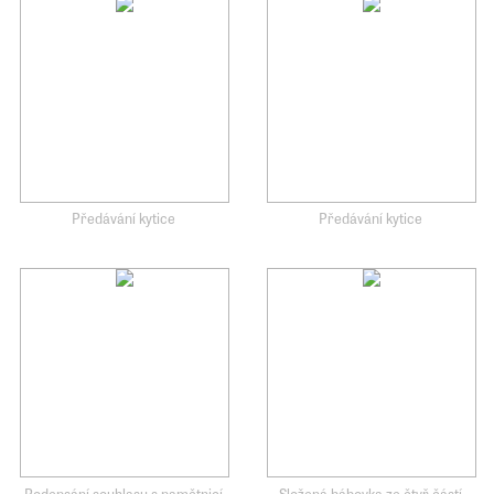
Předávání kytice
Předávání kytice
Podepsání souhlasu s pamětnicí
Složená bábovka ze čtyř částí