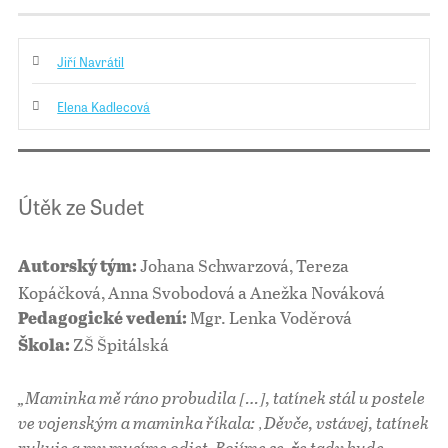
Jiří Navrátil
Elena Kadlecová
Útěk ze Sudet
Johana Schwarzová, Tereza
Autorský tým:
Kopáčková, Anna Svobodová a Anežka Nováková
Mgr. Lenka Voděrová
Pedagogické vedení:
ZŠ Špitálská
Škola:
„Maminka mě ráno probudila […], tatínek stál u postele
ve vojenským a maminka říkala: ‚Děvče, vstávej, tatínek
rukuje a my musíme odjet. Bojíme se, že tady bude