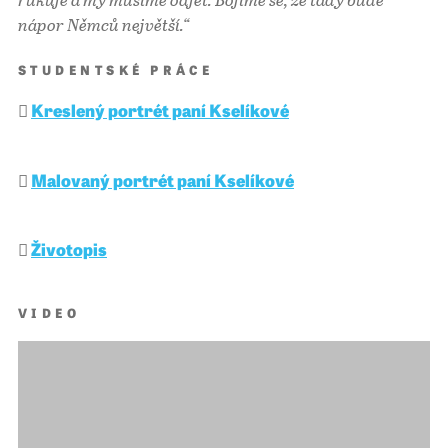
nápor Němců největší.“
STUDENTSKÉ PRÁCE
Kreslený portrét paní Kselíkové
Malovaný portrét paní Kselíkové
Životopis
VIDEO