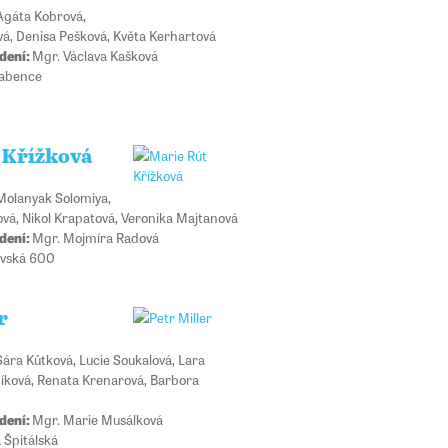
Agáta Kobrová,
á, Denisa Pešková, Květa Kerhartová
dení:
Mgr. Václava Kašková
labence
 Křížková
Molanyak Solomiya,
vá, Nikol Krapatová, Veronika Majtanová
dení:
Mgr. Mojmíra Radová
ovská 600
r
Sára Kůtková, Lucie Soukalová, Lara
níková, Renata Krenarová, Barbora
dení:
Mgr. Marie Musálková
 Špitálská