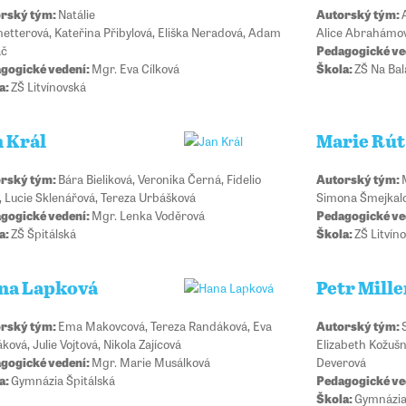
rský tým:
Natálie
Autorský tým:
netterová, Kateřina Přibylová, Eliška Neradová, Adam
Alice Abrahámov
ač
Pedagogické ve
gogické vedení:
Mgr. Eva Cílková
Škola:
ZŠ Na Ba
a:
ZŠ Litvínovská
n Král
Marie Rút
rský tým:
Bára Bieliková, Veronika Černá, Fidelio
Autorský tým:
l, Lucie Sklenářová, Tereza Urbášková
Simona Šmejkalo
gogické vedení:
Mgr. Lenka Voděrová
Pedagogické ve
a:
ZŠ Špitálská
Škola:
ZŠ Litvín
na Lapková
Petr Mille
rský tým:
Ema Makovcová, Tereza Randáková, Eva
Autorský tým:
ková, Julie Vojtová, Nikola Zajícová
Elizabeth Kožuš
gogické vedení:
Mgr. Marie Musálková
Deverová
a:
Gymnázia Špitálská
Pedagogické ve
Škola:
Gymnázia