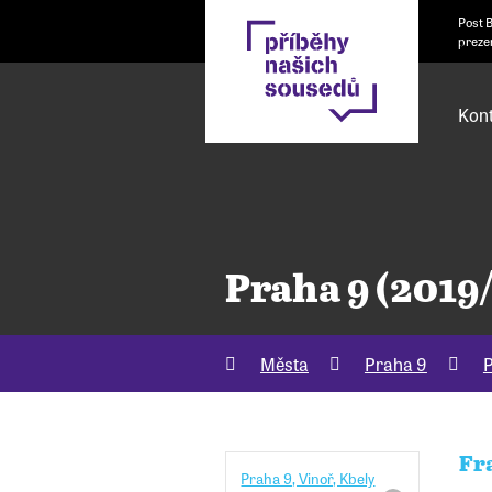
Post 
preze
Kont
Praha 9 (2019
Města
Praha 9
P
Fr
Praha 9, Vinoř, Kbely