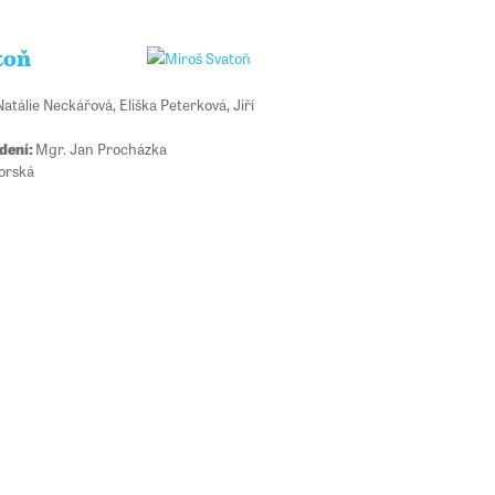
toň
Natálie Neckářová, Eliška Peterková, Jiří
dení:
Mgr. Jan Procházka
orská