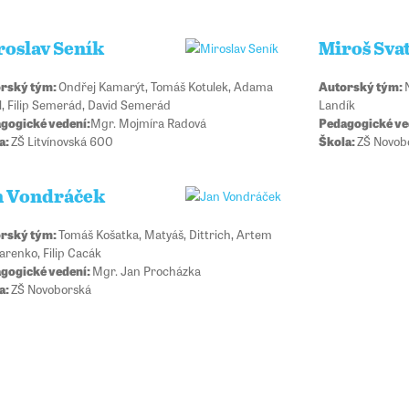
roslav Seník
Miroš Sva
rský tým:
Ondřej Kamarýt, Tomáš Kotulek, Adama
Autorský tým:
al, Filip Semerád, David Semerád
Landík
gogické vedení:
Mgr. Mojmíra Radová
Pedagogické ve
a:
ZŠ Litvínovská 600
Škola:
ZŠ Novob
n Vondráček
rský tým:
Tomáš Košatka, Matyáš, Dittrich, Artem
arenko, Filip Cacák
gogické vedení:
Mgr. Jan Procházka
a:
ZŠ Novoborská