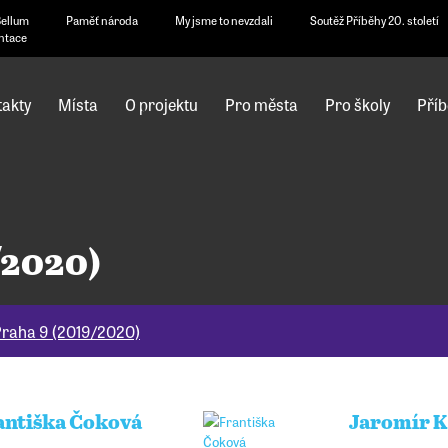
Bellum
Paměť národa
My jsme to nevzdali
Soutěž Příběhy 20. století
ntace
akty
Místa
O projektu
Pro města
Pro školy
Příb
/2020)
raha 9 (2019/2020)
antiška Čoková
Jaromír K