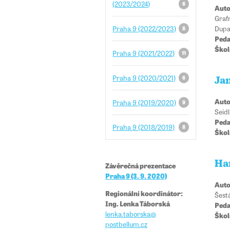
(2023/2024)
6
Auto
Graf
Dup
Praha 9 (2022/2023)
8
Peda
Škol
Praha 9 (2021/2022)
11
Praha 9 (2020/2021)
6
Ja
Auto
Praha 9 (2019/2020)
9
Seid
Peda
Praha 9 (2018/2019)
8
Škol
Ha
Závěrečná prezentace
Praha 9 (3. 9. 2020)
Auto
Regionální koordinátor:
Šestá
Ing. Lenka Táborská
Peda
lenka.taborska
@​​
Škol
postbellum.cz