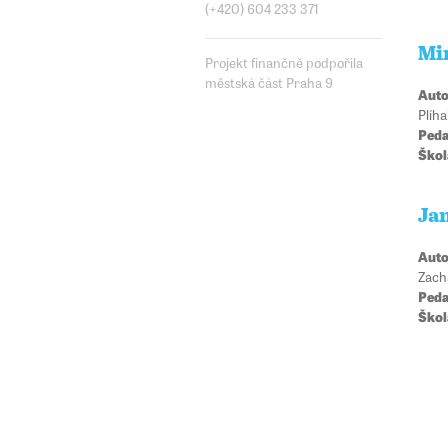
(+420) 604 233 371
Mi
Projekt finančně podpořila
městská část Praha 9
Auto
Plíh
Peda
Škol
Ja
Auto
Zach
Peda
Škol