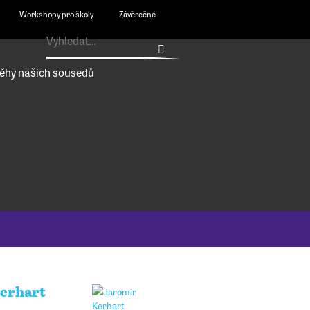
Workshopy pro školy
Závěrečné
ěhy našich sousedů
erhart