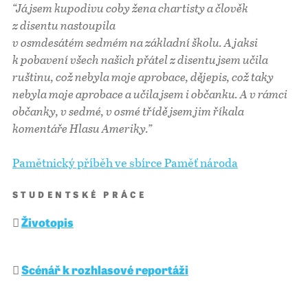
“Já jsem kupodivu coby žena chartisty a člověk
z disentu nastoupila
v osmdesátém sedmém na základní školu. A jaksi
k pobavení všech našich přátel z disentu jsem učila
ruštinu, což nebyla moje aprobace, dějepis, což taky
nebyla moje aprobace a učila jsem i občanku. A v rámci
občanky, v sedmé, v osmé třídě jsem jim říkala
komentáře Hlasu Ameriky.”
Pamětnický příběh ve sbírce Paměť národa
STUDENTSKÉ PRÁCE
Životopis
Scénář k rozhlasové reportáži