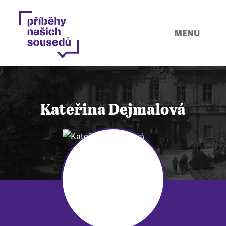
MENU
Kateřina Dejmalová
Kontakty
Místa
O projektu
Pro města