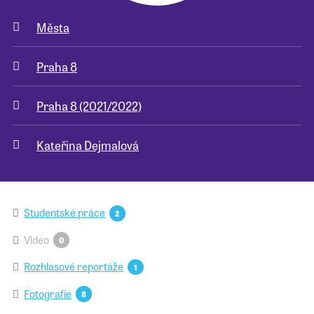
Města
Pro školy
Praha 8
Příběhy našich sousedů
Praha 8 (2021/2022)
Kateřina Dejmalová
Studentské práce
2
Video
0
Rozhlasové reportáže
1
Fotografie
8