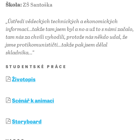
ZŠ Santoška
Škola:
„Ústředí vědeckých technických a ekonomických
informací…takže tam jsem byl a no a už to s námi začalo,
tam nás za chvíli vyhodili, protože nás někdo udal, že
jsme protikomunističtí…takže pak jsem dělal
skladníka…“
STUDENTSKÉ PRÁCE
Životopis
Scénář k animaci
Storyboard