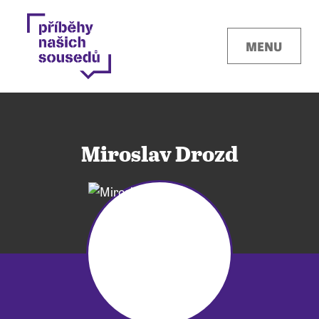
MENU
Miroslav Drozd
Kontakty
Místa
O projektu
Pro města