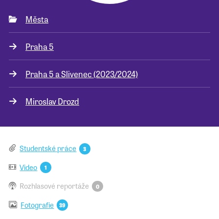
Města
Pro školy
Praha 5
Příběhy našich sousedů
Praha 5 a Slivenec (2023/2024)
Miroslav Drozd
Studentské práce
3
Video
1
Rozhlasové reportáže
0
Fotografie
39