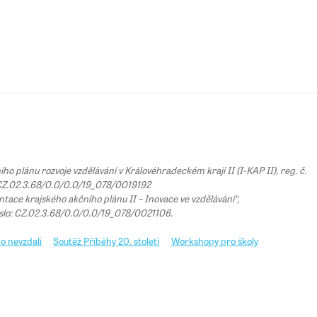
 plánu rozvoje vzdělávání v Královéhradeckém kraji II (I-KAP II), reg. č.
Z.02.3.68/0.0/0.0/19_078/0019192
tace krajského akčního plánu II – Inovace ve vzdělávání“,
íslo: CZ.02.3.68/0.0/0.0/19_078/0021106.
o nevzdali
Soutěž Příběhy 20. století
Workshopy pro školy