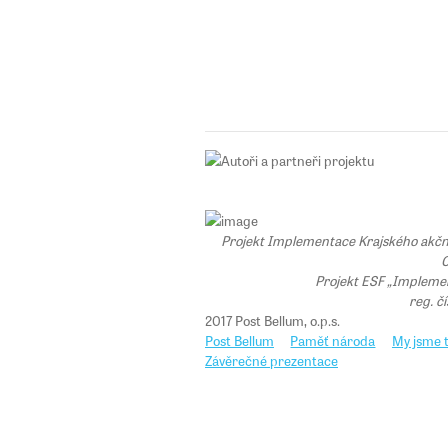
Projekt Implementace Krajského akčního
C
Projekt ESF „Implemen
reg. č
2017 Post Bellum, o.p.s.
Post Bellum
Paměť národa
My jsme t
Závěrečné prezentace