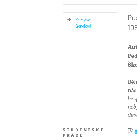
Poc
Kristýna
19
Gorolová
Aut
Ped
Ško
Běh
nás
bez
neb
devá
STUDENTSKÉ
PRÁCE