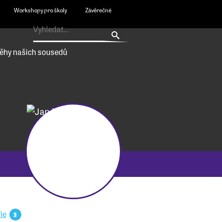
Workshopy pro školy
Závěrečné
ěhy našich sousedů
ie
3