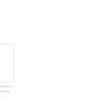
rkshop s
eského
u