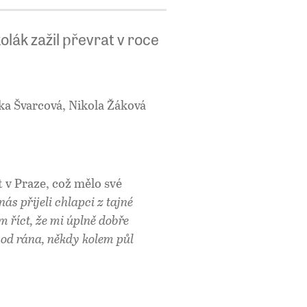
olák zažil převrat v roce
ka Švarcová, Nikola Žáková
 v Praze, což mělo své
nás přijeli chlapci z tajné
ím říct, že mi úplně dobře
, od rána, někdy kolem půl