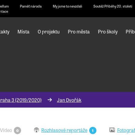
Bellum
Paměť národa
My jsme to nevzdali
Soutěž Příběhy 20. století
ntace
akty
Místa
O projektu
Pro města
Pro školy
Příb
raha 3 (2019/2020)
Jan Dvořák
Video
Rozhlasové reportáže
Fotograf
0
1