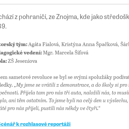
hází z pohraničí, ze Znojma, kde jako středošk
89.
Agáta Fialová, Kristýna Anna Špačková, Šár
orský tým:
Mgr. Marcela Šífová
agogické vedení:
ZŠ Jeseniova
la:
em sametové revoluce se byl se svými spolužáky podívat
ledky.
„My jsme se vrátili z demonstrace, a do školy si pro 
pečnosti. Přijela tam pro nás tři auta, naložili nás, to mus
ylo, ani těm ostatním. To jsme byli na celý den u výslechu
té pro nás přijeli, pustili nás někdy ve čtyři.“
Scénář k rozhlasové reportáži