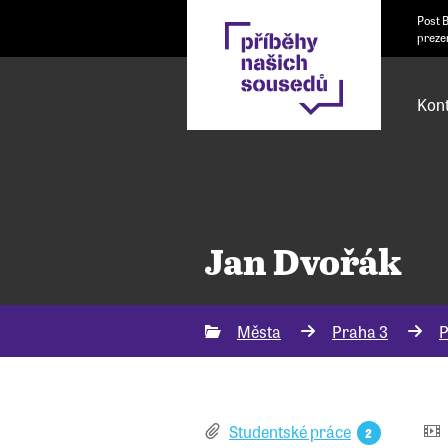
Post 
preze
Kont
Jan Dvořák
Města
Praha 3
P
Studentské práce
2