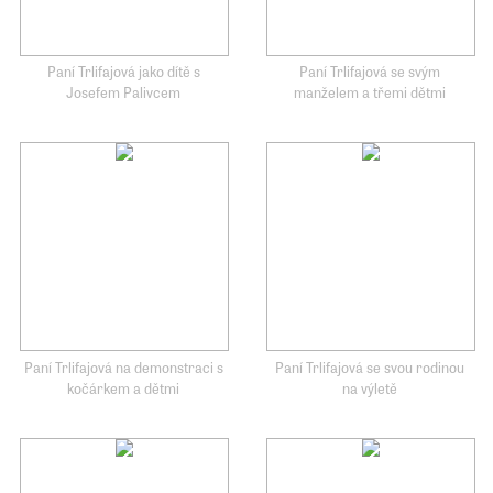
Paní Trlifajová jako dítě s
Paní Trlifajová se svým
Josefem Palivcem
manželem a třemi dětmi
Paní Trlifajová na demonstraci s
Paní Trlifajová se svou rodinou
kočárkem a dětmi
na výletě