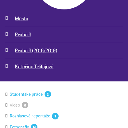
Města
Praha 3
Praha 3 (2018/2019)
Kateřina Trlifajová
Studentské práce
2
Video
0
Rozhlasové reportáže
1
Fotografie
14