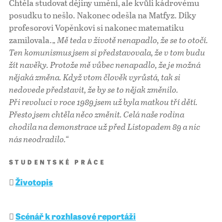
Chtěla studovat dějiny umění, ale kvůli kádrovému
posudku to nešlo. Nakonec odešla na Matfyz. Díky
profesorovi Vopěnkovi si nakonec matematiku
zamilovala.„
Mě teda v životě nenapadlo, že se to otočí.
Ten komunismus jsem si představovala, že v tom budu
žít navěky. Protože mě vůbec nenapadlo, že je možná
nějaká změna. Když vtom člověk vyrůstá, tak si
nedovede představit, že by se to nějak změnilo.
Při revoluci v roce 1989 jsem už byla matkou tří dětí.
Přesto jsem chtěla něco změnit. Celá naše rodina
chodila na demonstrace už před Listopadem 89 a nic
nás neodradilo.“
STUDENTSKÉ PRÁCE
Životopis
Scénář k rozhlasové reportáži