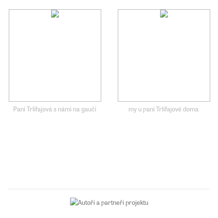
Paní Trlifajová s námi na gauči
my u paní Trlifajové doma