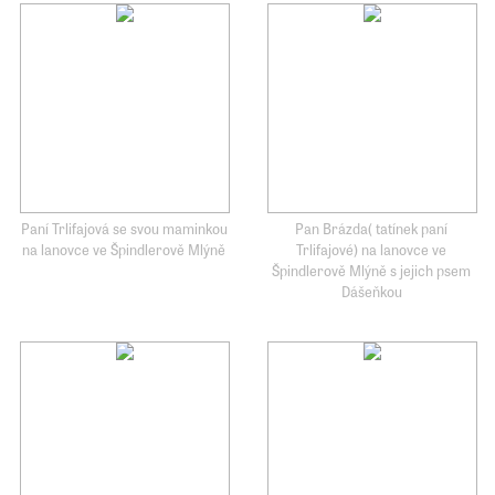
Paní Trlifajová se svou maminkou
Pan Brázda( tatínek paní
na lanovce ve Špindlerově Mlýně
Trlifajové) na lanovce ve
Špindlerově Mlýně s jejich psem
Dášeňkou