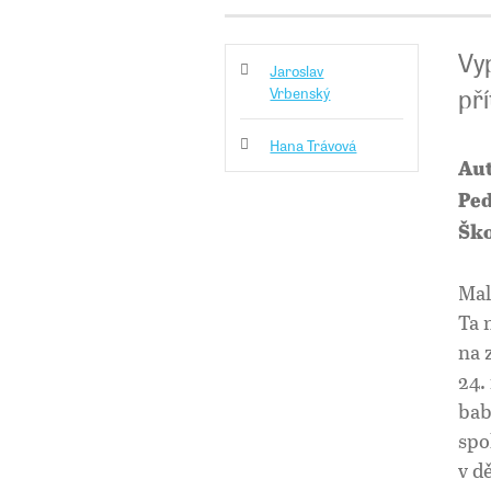
Vy
Jaroslav
př
Vrbenský
Hana Trávová
Aut
Ped
Ško
Mal
Ta 
na 
24.
bab
spo
v d