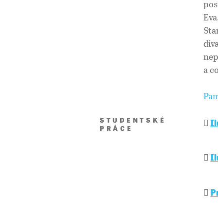
pos
Eva
Sta
div
nep
a c
Pam
STUDENTSKÉ
I
PRÁCE
I
P