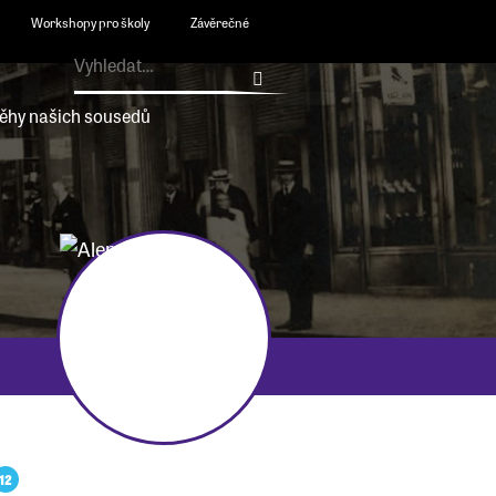
Workshopy pro školy
Závěrečné
ěhy našich sousedů
12