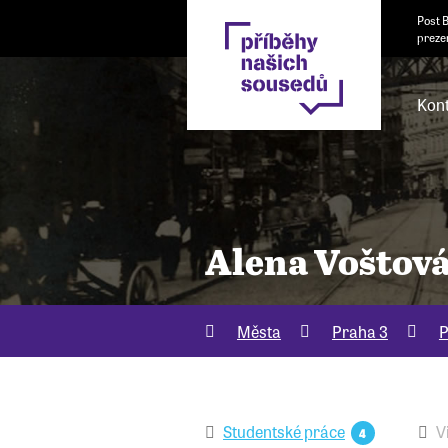
Post 
preze
Kont
Alena Voštov
Města
Praha 3
P
Studentské práce
V
4