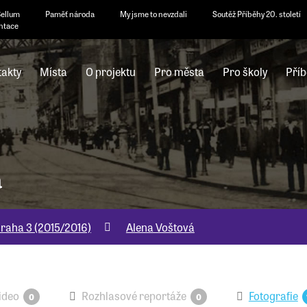
Bellum
Paměť národa
My jsme to nevzdali
Soutěž Příběhy 20. století
ntace
akty
Místa
O projektu
Pro města
Pro školy
Příb
á
raha 3 (2015/2016)
Alena Voštová
ideo
Rozhlasové reportáže
Fotografie
0
0