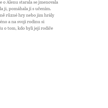
se o Alenu starala se jmenovala
la ji, pomáhala jí s učením.
o ně různé hry nebo jim hrály
éno a na svoji rodinu si
 o tom, kdo byli její rodiče