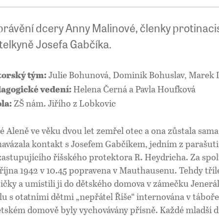
právění dcery Anny Malinové, členky protinaci
ítelkyně Josefa Gabčíka.
Julie Bohunová, Dominik Bohuslav, Marek 
orský tým:
Helena Černá a Pavla Houfková
agogické vedení:
ZŠ nám. Jiřího z Lobkovic
la:
é Aleně ve věku dvou let zemřel otec a ona zůstala sa
navázala kontakt s Josefem Gabčíkem, jedním z parašutis
zastupujícího říšského protektora R. Heydricha. Za spo
 října 1942 v 10.45 popravena v Mauthausenu. Tehdy tří
ičky a umístili ji do dětského domova v zámečku Jenerálk
lu s otatními dětmi „nepřátel Říše“ internována v táboře
ětském domově byly vychovávány přísně. Každé mladší dí