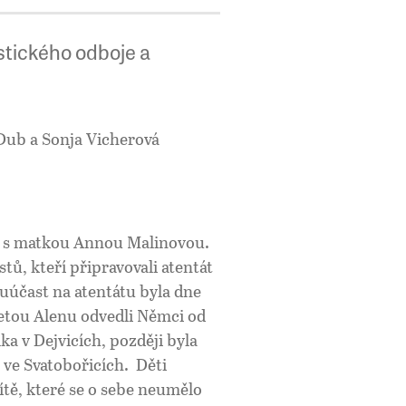
stického odboje a
Dub a Sonja Vicherová
ma s matkou Annou Malinovou.
tů, kteří připravovali atentát
luúčast na atentátu byla dne
letou Alenu odvedli Němci od
a v Dejvicích, později byla
 ve Svatobořicích. Děti
tě, které se o sebe neumělo