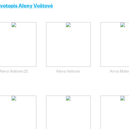
ivotopis Aleny Voštové
Alena Voštová (2)
Alena Voštová
Anna Mali