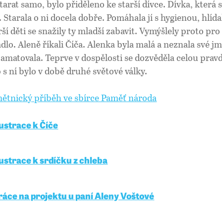
tarat samo, bylo přiděleno ke starší dívce. Dívka, která 
. Starala o ni docela dobře. Pomáhala jí s hygienou, hlída
rší děti se snažily ty mladší zabavit. Vymýšlely proto pr
adlo. Aleně říkali Číča. Alenka byla malá a neznala své jm
amatovala. Teprve v dospělosti se dozvěděla celou pravdu
o s ní bylo v době druhé světové války.
ětnický příběh ve sbírce Paměť národa
lustrace k Číče
lustrace k srdíčku z chleba
ráce na projektu u paní Aleny Voštové