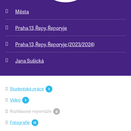
Města
Pro školy
Praha 13, Řepy, Řeporyje
Příběhy našich sousedů
Praha 13, Řepy, Řeporyje (2023/2024)
Jana Sušická
Studentské práce
1
Video
1
Rozhlasové reportáže
0
Fotografie
11