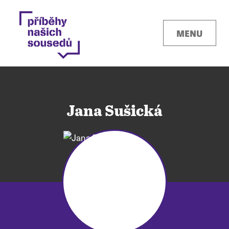
MENU
Jana Sušická
Kontakty
Místa
O projektu
Pro města