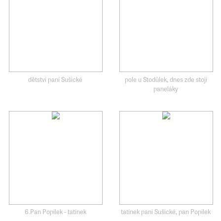
dětství paní Sušické
pole u Stodůlek, dnes zde stojí
paneláky
6.Pan Popílek - tatínek
tatínek paní Sušické, pan Popílek