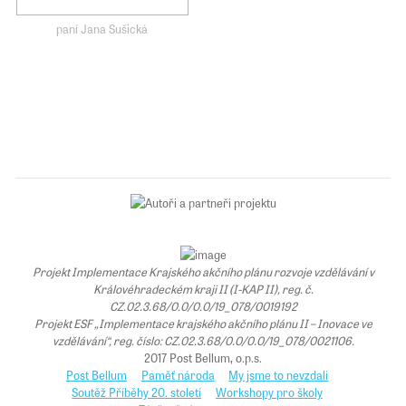
paní Jana Sušická
Projekt Implementace Krajského akčního plánu rozvoje vzdělávání v
Královéhradeckém kraji II (I-KAP II), reg. č.
CZ.02.3.68/0.0/0.0/19_078/0019192
Projekt ESF „Implementace krajského akčního plánu II – Inovace ve
vzdělávání“, reg. číslo: CZ.02.3.68/0.0/0.0/19_078/0021106.
2017 Post Bellum, o.p.s.
Post Bellum
Paměť národa
My jsme to nevzdali
Soutěž Příběhy 20. století
Workshopy pro školy