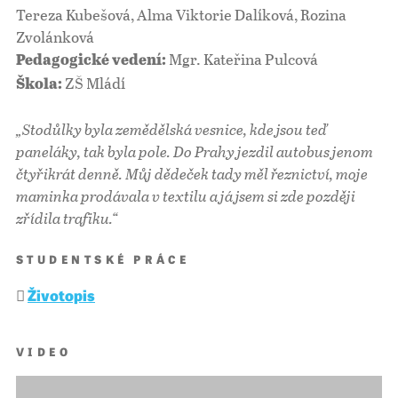
Tereza Kubešová, Alma Viktorie Dalíková, Rozina
Zvolánková
Mgr. Kateřina Pulcová
Pedagogické vedení:
ZŠ Mládí
Škola:
„Stodůlky byla zemědělská vesnice, kde jsou teď
paneláky, tak byla pole. Do Prahy jezdil autobus jenom
čtyřikrát denně. Můj dědeček tady měl řeznictví, moje
maminka prodávala v textilu a já jsem si zde později
zřídila trafiku.“
STUDENTSKÉ PRÁCE
Životopis
VIDEO