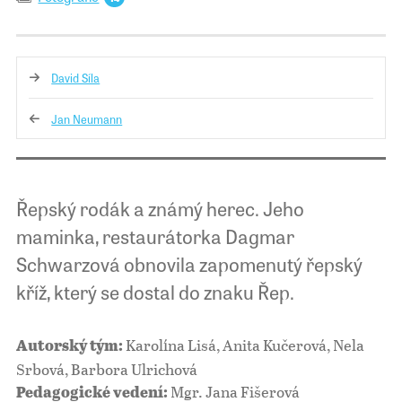
David Síla
Jan Neumann
Řepský rodák a známý herec. Jeho
maminka, restaurátorka Dagmar
Schwarzová obnovila zapomenutý řepský
kříž, který se dostal do znaku Řep.
Karolína Lisá, Anita Kučerová, Nela
Autorský tým:
Srbová, Barbora Ulrichová
Mgr. Jana Fišerová
Pedagogické vedení: