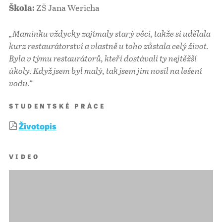
ZŠ Jana Wericha
Škola:
„Maminku vždycky zajímaly starý věci, takže si udělala
kurz restaurátorství a vlastně u toho zůstala celý život.
Byla v týmu restaurátorů, kteří dostávali ty nejtěžší
úkoly. Když jsem byl malý, tak jsem jim nosil na lešení
vodu.“
STUDENTSKÉ PRÁCE
Životopis
VIDEO