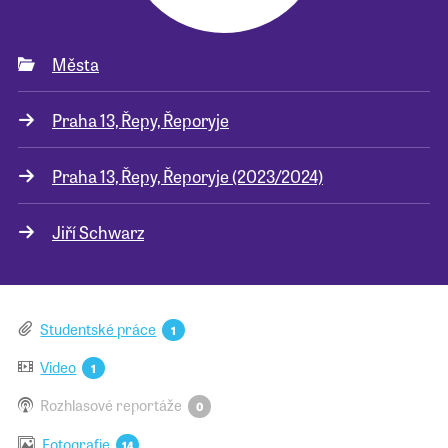
Města
Praha 13, Řepy, Řeporyje
Praha 13, Řepy, Řeporyje (2023/2024)
Jiří Schwarz
Studentské práce
1
Video
1
Rozhlasové reportáže
0
Fotografie
14