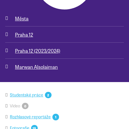
Města
Praha 12
Praha 12 (2023/2024)
Marwan Alsolaiman
Studentské práce
2
Video
0
Rozhlasové reportáže
1
Fotografie
19