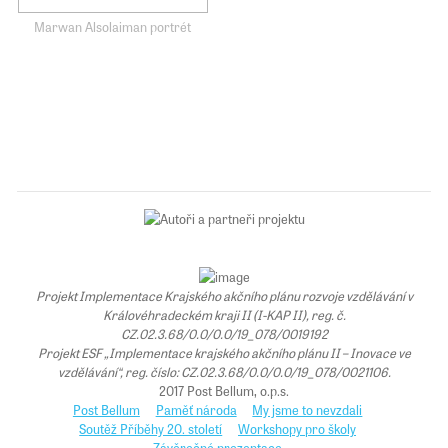
Marwan Alsolaiman portrét
Projekt Implementace Krajského akčního plánu rozvoje vzdělávání v
Královéhradeckém kraji II (I-KAP II), reg. č.
CZ.02.3.68/0.0/0.0/19_078/0019192
Projekt ESF „Implementace krajského akčního plánu II – Inovace ve
vzdělávání“, reg. číslo: CZ.02.3.68/0.0/0.0/19_078/0021106.
2017 Post Bellum, o.p.s.
Post Bellum
Paměť národa
My jsme to nevzdali
Soutěž Příběhy 20. století
Workshopy pro školy
Závěrečné prezentace