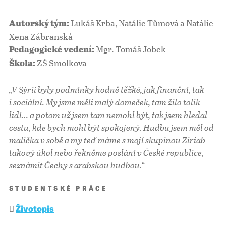
Lukáš Krba, Natálie Tůmová a Natálie
Autorský tým:
Xena Zábranská
Mgr. Tomáš Jobek
Pedagogické vedení:
ZŠ Smolkova
Škola:
„
V Sýrii byly podmínky hodně těžké, jak finanční, tak
i sociální. My jsme měli malý domeček, tam žilo tolik
lidí… a potom už jsem tam nemohl být, tak jsem hledal
cestu, kde bych mohl být spokojený. Hudbu jsem měl od
malička v sobě a my teď máme s mojí skupinou Ziriab
takový úkol nebo řekněme poslání v České republice,
seznámit Čechy s arabskou hudbou.
“
STUDENTSKÉ PRÁCE
Životopis