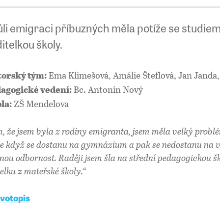
li emigraci příbuzných měla potíže se studiem
itelkou školy.
Ema Klimešová, Amálie Šteflová, Jan Janda
orský tým:
Bc. Antonín Nový
agogické vedení:
ZŠ Mendelova
la:
m, že jsem byla z rodiny emigranta, jsem měla velký probl
 že když se dostanu na gymnázium a pak se nedostanu na 
nou odbornost. Raději jsem šla na střední pedagogickou š
telku z mateřské školy.“
ivotopis