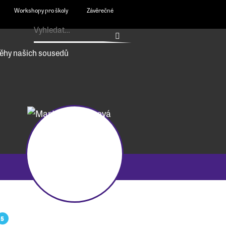
Workshopy pro školy
Závěrečné
ěhy našich sousedů
5