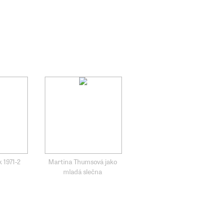
k 1971-2
Martina Thumsová jako
mladá slečna