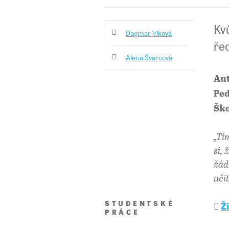
Kvů
Dagmar Vlková
řed
Alena Švarcová
Aut
Ped
Ško
„Tí
si,
žád
uči
STUDENTSKÉ
Ž
PRÁCE