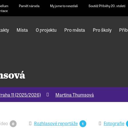
Bellum
Paměť národa
My jsme to nevzdali
Soutěž Příběhy 20. století
ntace
akty
Místa
O projektu
Pro města
Pro školy
Příb
msová
raha 11 (2025/2026)
Martina Thumsová
ideo
Rozhlasové reportáže
Fotografie
0
1