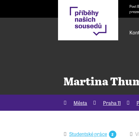
Post 
preze
Kont
Martina Thu
Města
Praha 11
P
Studentské práce
V
2