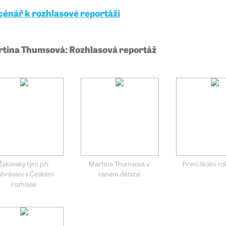
cénář k rozhlasové reportáži
tina Thumsová: Rozhlasová reportáž
Žákovský tým při
Martina Thumsová v
První školní ro
ahrávání v Českém
raném dětství
rozhlase