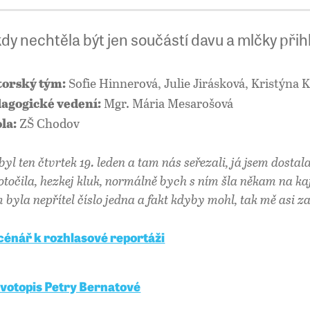
dy nechtěla být jen součástí davu a mlčky přihl
Sofie Hinnerová, Julie Jirásková, Kristýna 
orský tým:
Mgr. Mária Mesarošová
agogické vedení:
ZŠ Chodov
la:
 byl ten čtvrtek 19. leden a tam nás seřezali, já jsem dosta
 otočila, hezkej kluk, normálně bych s ním šla někam na kaf
m byla nepřítel číslo jedna a fakt kdyby mohl, tak mě asi za
cénář k rozhlasové reportáži
ivotopis Petry Bernatové