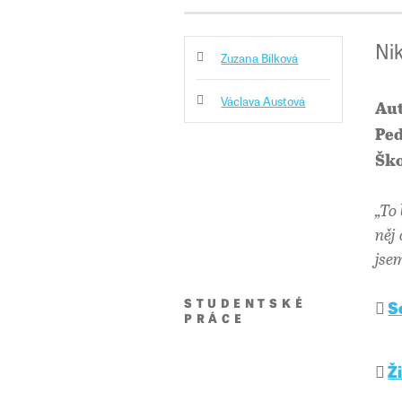
Nik
Zuzana Bílková
Václava Austová
Aut
Ped
Ško
„To
něj
jse
STUDENTSKÉ
S
PRÁCE
Ž