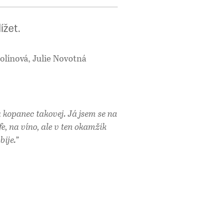
ížet.
Kolínová, Julie Novotná
la kopanec takovej. Já jsem se na
e, na víno, ale v ten okamžik
bije.”