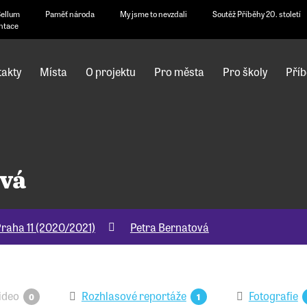
Bellum
Paměť národa
My jsme to nevzdali
Soutěž Příběhy 20. století
ntace
akty
Místa
O projektu
Pro města
Pro školy
Příb
ová
raha 11 (2020/2021)
Petra Bernatová
ideo
Rozhlasové reportáže
Fotografie
0
1