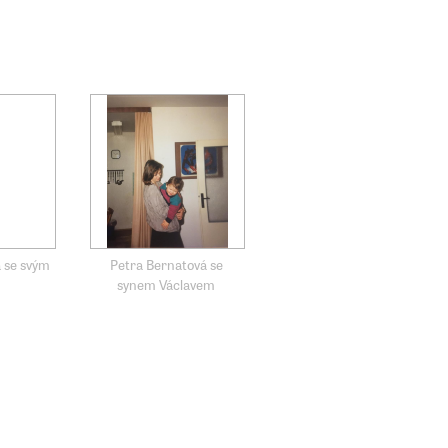
 se svým
Petra Bernatová se
synem Václavem