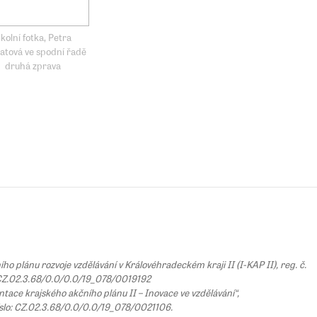
kolní fotka, Petra
atová ve spodní řadě
druhá zprava
 plánu rozvoje vzdělávání v Královéhradeckém kraji II (I-KAP II), reg. č.
Z.02.3.68/0.0/0.0/19_078/0019192
tace krajského akčního plánu II – Inovace ve vzdělávání“,
íslo: CZ.02.3.68/0.0/0.0/19_078/0021106.