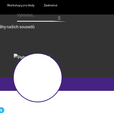
Workshopy pro školy
Závěrečné
ěhy našich sousedů
5