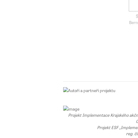
Š
Bern
Projekt Implementace Krajského akčního
C
Projekt ESF „Implemen
reg. č