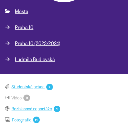
Města
Pro školy
Praha 10
Příběhy našich sousedů
Praha 10 (2023/2024)
Ludmila Budlovská
Studentské práce
2
Video
0
Rozhlasové reportáže
1
Fotografie
11