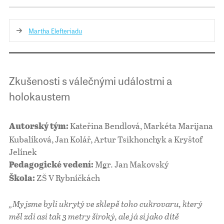
Martha Elefteriadu
Zkušenosti s válečnými událostmi a
holokaustem
Kateřina Bendlová, Markéta Marijana
Autorský tým:
Kubalíková, Jan Kolář, Artur Tsikhonchyk a Kryštof
Jelínek
Mgr. Jan Makovský
Pedagogické vedení:
ZŠ V Rybníčkách
Škola:
„My jsme byli ukrytý ve sklepě toho cukrovaru, který
měl zdi asi tak 3 metry široký, ale já si jako dítě