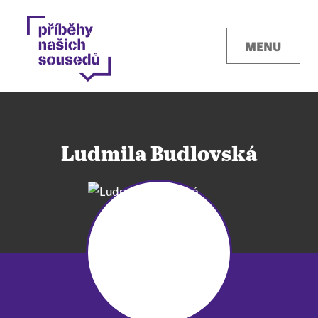
MENU
Ludmila Budlovská
Kontakty
Místa
O projektu
Pro města