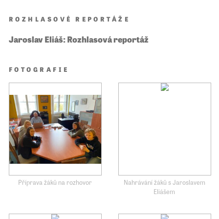
ROZHLASOVÉ REPORTÁŽE
Jaroslav Eliáš: Rozhlasová reportáž
FOTOGRAFIE
Příprava žáků na rozhovor
Nahrávání žáků s Jaroslavem
Eliášem