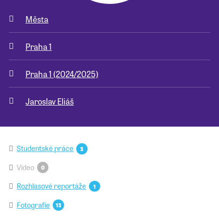
Města
Pro školy
Praha 1
Příběhy našich sousedů
Praha 1 (2024/2025)
Jaroslav Eliáš
Studentské práce
3
Video
0
Rozhlasové reportáže
1
Fotografie
13