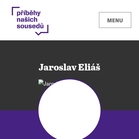
MENU
Jaroslav Eliáš
Kontakty
Místa
O projektu
Pro města