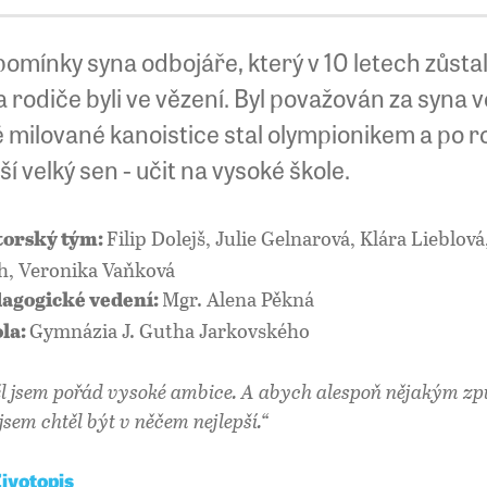
omínky syna odbojáře, který v 10 letech zůsta
 rodiče byli ve vězení. Byl považován za syna 
 milované kanoistice stal olympionikem a po ro
ší velký sen - učit na vysoké škole.
Filip Dolejš, Julie Gelnarová, Klára Lieblo
orský tým:
h, Veronika Vaňková
Mgr. Alena Pěkná
agogické vedení:
Gymnázia J. Gutha Jarkovského
la:
l jsem pořád vysoké ambice. A abych alespoň nějakým zp
 jsem chtěl být v něčem nejlepší.“
ivotopis