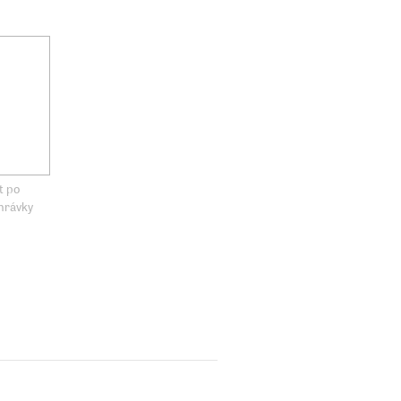
t po
hrávky