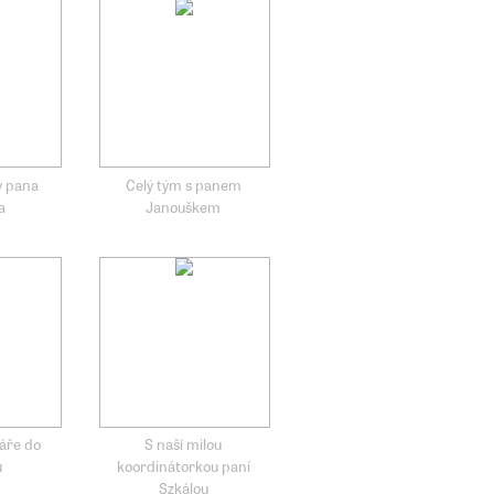
y pana
Celý tým s panem
a
Janouškem
áře do
S naší milou
u
koordinátorkou paní
Szkálou