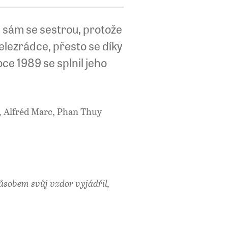
l sám se sestrou, protože
velezrádce, přesto se díky
ce 1989 se splnil jeho
vá, Alfréd Marc, Phan Thuy
ůsobem svůj vzdor vyjádřil,