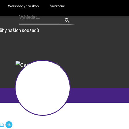
Workshopy pro školy
Závěrečné
ěhy našich sousedů
ie
15