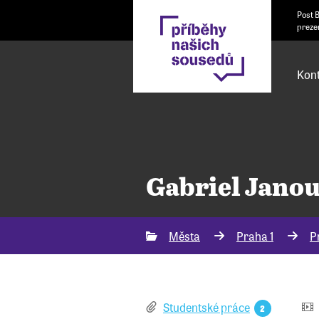
Post 
preze
Kont
Gabriel Jano
Města
Praha 1
P
Studentské práce
2