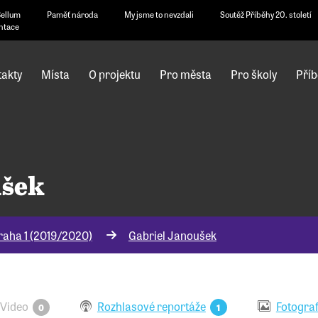
Bellum
Paměť národa
My jsme to nevzdali
Soutěž Příběhy 20. století
ntace
akty
Místa
O projektu
Pro města
Pro školy
Příb
ušek
raha 1 (2019/2020)
Gabriel Janoušek
Video
Rozhlasové reportáže
Fotograf
0
1