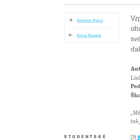
Vzp
Antonín Kyncl
oba
Anna Husová
své
dal
Aut
Lin
Ped
Ško
„Mě
tak
STUDENTSKÉ
Ž