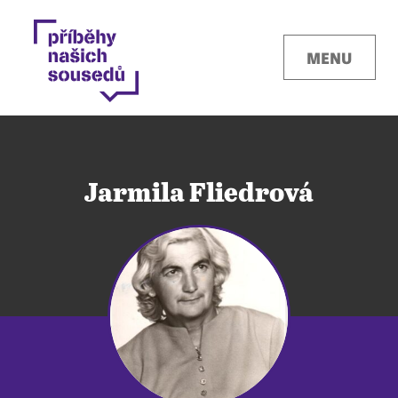
MENU
Jarmila Fliedrová
Kontakty
Místa
O projektu
Pro města