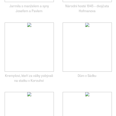
Jarmila s manželem a syny
Národní hosté 1945 – dvojčata
Josefem a Pavlem
Hofmanova
Kremplovi, kteří za války pobývali
Dům v Sádku
na statku v Korouhvi