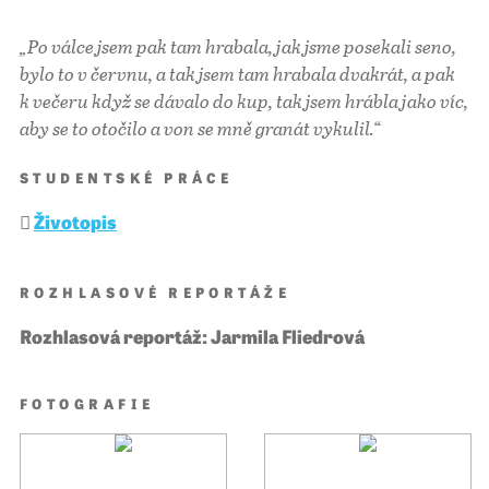
„Po válce jsem pak tam hrabala, jak jsme posekali seno,
bylo to v červnu, a tak jsem tam hrabala dvakrát, a pak
k večeru když se dávalo do kup, tak jsem hrábla jako víc,
aby se to otočilo a von se mně granát vykulil.“
STUDENTSKÉ PRÁCE
Životopis
ROZHLASOVÉ REPORTÁŽE
Rozhlasová reportáž: Jarmila Fliedrová
FOTOGRAFIE