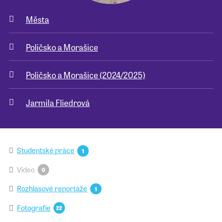
Města
Pro školy
Poličsko a Morašice
Příběhy našich sousedů
Poličsko a Morašice (2024/2025)
Jarmila Fliedrová
Studentské práce
1
Video
0
Rozhlasové reportáže
1
Fotografie
22