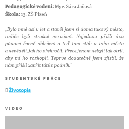
Mgr. Sára Jašová
Pedagogické vedení:
13. ZŠ Plzeň
Škola:
„Bylo mně asi 6 let a stavěl jsem si doma takový město,
rodiče byli strašně nervózní. Najednou přišli dva
pánové černě oblečení a teď tam stáli u toho města
a nevěděli, jak ho překročit. Přece jenom nebyli tak otrlí,
aby mi ho rozkopli. Teprve dodatečně jsem zjistil, že
nám přišli zavřít tátův podnik.“
STUDENTSKÉ PRÁCE
Životopis
VIDEO