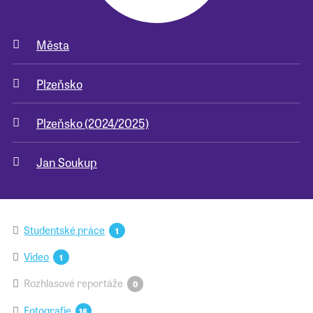
Města
Plzeňsko
Plzeňsko (2024/2025)
Jan Soukup
Studentské práce
1
Video
1
Rozhlasové reportáže
0
Fotografie
16