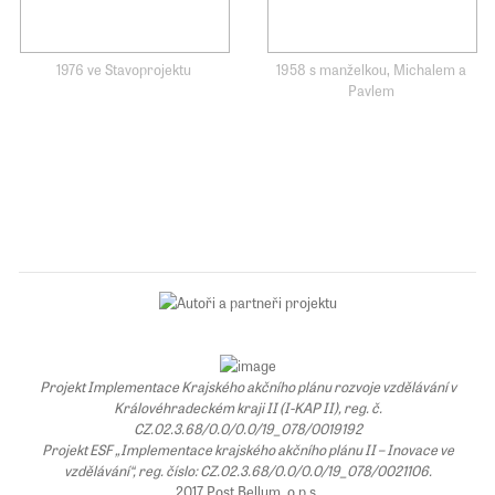
1976 ve Stavoprojektu
1958 s manželkou, Michalem a
Pavlem
Projekt Implementace Krajského akčního plánu rozvoje vzdělávání v
Královéhradeckém kraji II (I-KAP II), reg. č.
CZ.02.3.68/0.0/0.0/19_078/0019192
Projekt ESF „Implementace krajského akčního plánu II – Inovace ve
vzdělávání“, reg. číslo: CZ.02.3.68/0.0/0.0/19_078/0021106.
2017 Post Bellum, o.p.s.