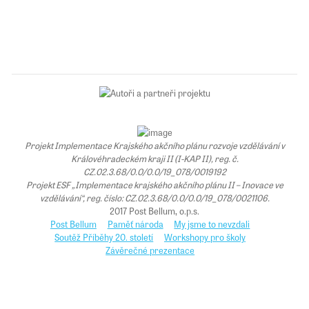
Projekt Implementace Krajského akčního plánu rozvoje vzdělávání v
Královéhradeckém kraji II (I-KAP II), reg. č.
CZ.02.3.68/0.0/0.0/19_078/0019192
Projekt ESF „Implementace krajského akčního plánu II – Inovace ve
vzdělávání“, reg. číslo: CZ.02.3.68/0.0/0.0/19_078/0021106.
2017 Post Bellum, o.p.s.
Post Bellum
Paměť národa
My jsme to nevzdali
Soutěž Příběhy 20. století
Workshopy pro školy
Závěrečné prezentace