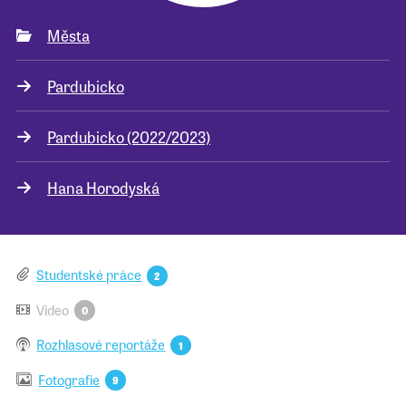
Města
Pro školy
Pardubicko
Příběhy našich sousedů
Pardubicko (2022/2023)
Hana Horodyská
Studentské práce
2
Video
0
Rozhlasové reportáže
1
Fotografie
9