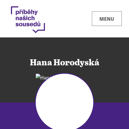
MENU
Hana Horodyská
Kontakty
Místa
O projektu
Pro města