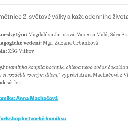
mětnice 2. světové války a každodenního živo
Magdaléna Jarošová, Vanessa Malá, Sára St
orský tým:
Mgr. Zuzana Urbánková
agogické vedení:
ZŠG Vítkov
la:
yž maminka koupila bochník, chleba nebo občas čokoládu, 
e si rozdělili rovným dílem,“
vypráví Anna Machačová z Vítk
desát let.
omiks: Anna Machačová
orkshop ke tvorbě komiksu