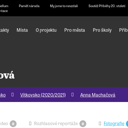
Bellum
Paměť národa
My jsme to nevzdali
Soutěž Příběhy 20. století
ntace
akty
Místa
O projektu
Pro města
Pro školy
Příb
ová
sko
Vítkovsko (2020/2021)
Anna Machačová
ideo
Rozhlasové reportáže
Fotografie
0
0