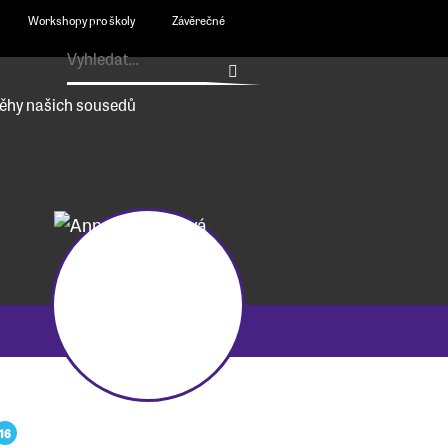
Workshopy pro školy
Závěrečné
ěhy našich sousedů
16