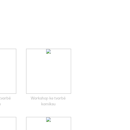
tvorbě
Workshop ke tvorbě
u
komiksu