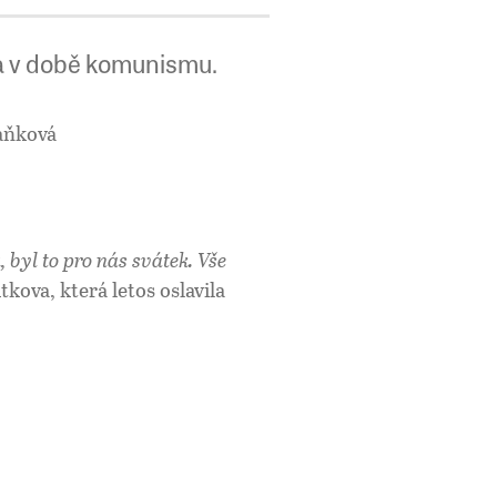
ta v době komunismu.
aňková
byl to pro nás svátek. Vše
ova, která letos oslavila