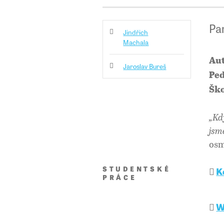
Pa
Jindřich
Machala
Aut
Jaroslav Bureš
Ped
Ško
„Kd
jsm
osm
STUDENTSKÉ
K
PRÁCE
W