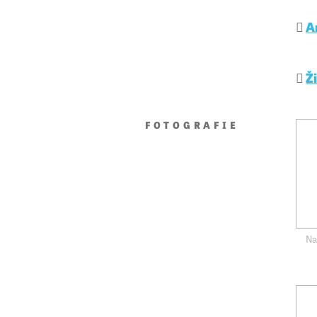
A
Ž
FOTOGRAFIE
Na