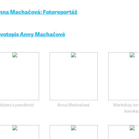
nna Machačová: Fotoreportáž
ivotopis Anny Machačové
táčení s pamětnicí
Anna Machačová
Workshop ke 
komiks