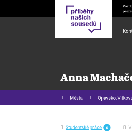
Post 
preze
Kont
Anna Machač
Města
Opavsko, Vítkov
Studentské práce
V
4