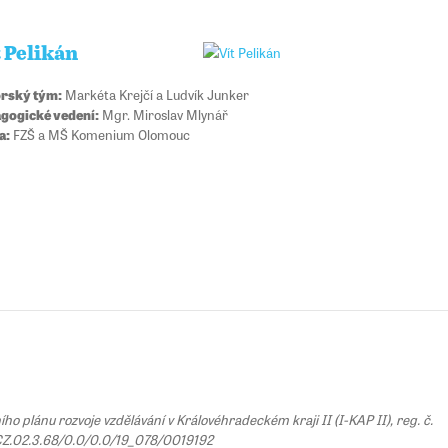
 Pelikán
rský tým:
Markéta Krejčí a Ludvík Junker
gogické vedení:
Mgr. Miroslav Mlynář
a:
FZŠ a MŠ Komenium Olomouc
 plánu rozvoje vzdělávání v Královéhradeckém kraji II (I-KAP II), reg. č.
Z.02.3.68/0.0/0.0/19_078/0019192