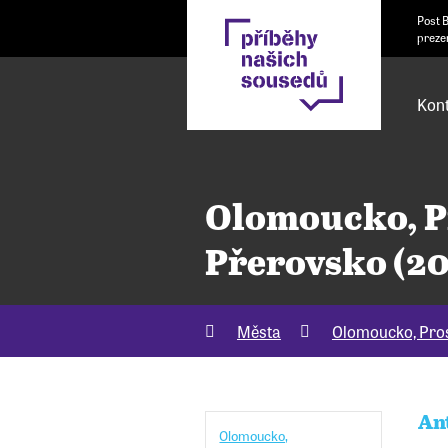
Post 
preze
Kont
Olomoucko, P
Přerovsko (2
Města
Olomoucko, Pros
An
Olomoucko,