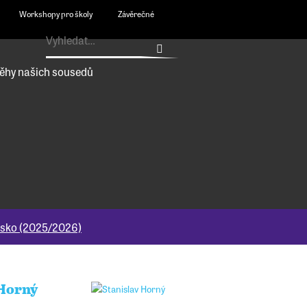
Workshopy pro školy
Závěrečné
ěhy našich sousedů
vsko (2025/2026)
 Horný