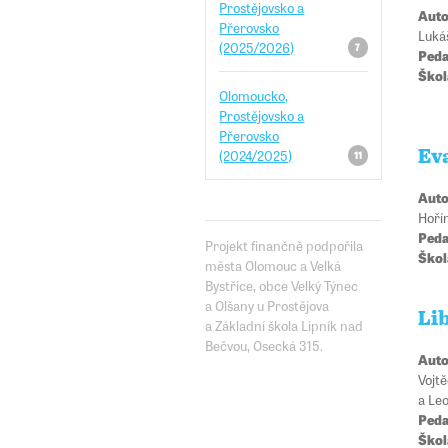
Prostějovsko a
Auto
Přerovsko
Luká
(2025/2026)
7
Peda
Škol
Olomoucko,
Prostějovsko a
Přerovsko
(2024/2025)
Ev
11
Auto
Hoří
Peda
Projekt finančně podpořila
Škol
města Olomouc a Velká
Bystřice, obce Velký Týnec
a Olšany u Prostějova
Li
a Základní škola Lipník nad
Bečvou, Osecká 315.
Auto
Vojt
a Le
Peda
Škol