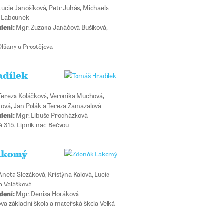
ucie Janošíková, Petr Juhás, Michaela
l Labounek
dení:
Mgr. Zuzana Janáčová Bušíková,
lšany u Prostějova
adílek
ereza Koláčková, Veronika Muchová,
ová, Jan Polák a Tereza Zamazalová
dení:
Mgr. Libuše Procházková
 315, Lipník nad Bečvou
akomý
neta Slezáková, Kristýna Kalová, Lucie
a Valášková
dení:
Mgr. Denisa Horáková
a základní škola a mateřská škola Velká