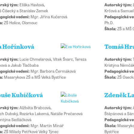
rský tým:
Eliška Havlová,
Autorský tým:
L
š Číšecký a Stanislav Zemek
Krčová a Samue
gogické vedení:
Mgr. Jiřina Kučerová
Pedagogické ve
a:
ZŠ Holice, Olomouc
Ph.D.
Škola:
ZŠ a MŠ O
a Hořínková
Tomáš Hr
rský tým:
Lucie Chmelarová, Vítek Švarc, Tereza
Autorský tým:
T
nová a Jakub Tlačbaba
Kristýna Němčák
gogické vedení:
Mgr. Barbora Čermáková
Pedagogické ve
a:
Masarykova ZŠ a MŠ Velká Bystřice
Škola:
ZŠ Osecká
buše Kubíčková
Zdeněk L
rský tým:
Alžběta Brabcová,
Autorský tým:
A
ěch Dubský, Rozárka Lakomá, Natálie Prečanová
Štěpánová a Sár
ontýna Sedláčková
Pedagogické ve
gogické vedení:
Mgr. Martin Minář
Škola:
Masarykov
a:
ZŠ Milady Petřkové Velký Týnec
Bystřice