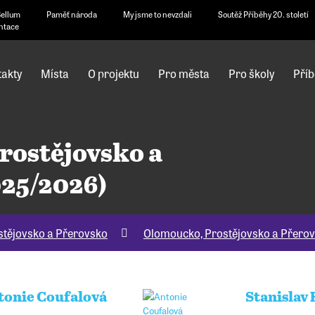
Bellum
Paměť národa
My jsme to nevzdali
Soutěž Příběhy 20. století
ntace
akty
Místa
O projektu
Pro města
Pro školy
Příb
rostějovsko a
025/2026)
tějovsko a Přerovsko
Olomoucko, Prostějovsko a Přero
tonie Coufalová
Stanislav