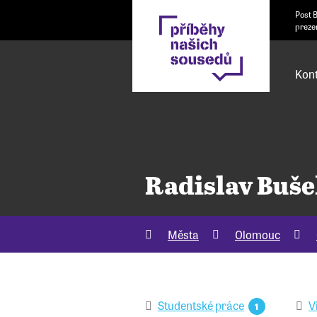
Post 
preze
Kont
Radislav Buš
Města
Olomouc
Studentské práce
V
1