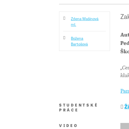
Zak
Zdena Mašínová
ml.
Aut
Božena
Ped
Bartošová
Ško
„Ce
klu
Pam
STUDENTSKÉ
Ž
PRÁCE
VIDEO