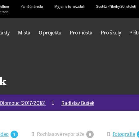
Bellum
Paměť národa
My jsme to nevzdali
Soutěž Příběhy 20. století
ntace
akty
Místa
O projektu
Pro města
Pro školy
Příb
ek
Olomouc (2017/2018)
Radislav Bušek
ideo
Rozhlasové reportáže
Fotografie
1
0