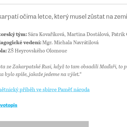
arpatí očima letce, který musel zůstat na zem
Sára Kovaříková, Martina Dostálová, Patrik
orský tým:
Mgr. Michala Navrátilová
agogické vedení:
ZŠ Heyrovského Olomouc
la:
sta ze Zakarpatské Rusi, když to tam obsadili Maďaři, to p
ka bylo spíše, jakože jedeme na výlet.“
ětnický příběh ve sbírce Paměť národa
ivotopis