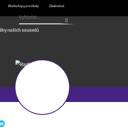
Workshopy pro školy
Závěrečné
ěhy našich sousedů
28