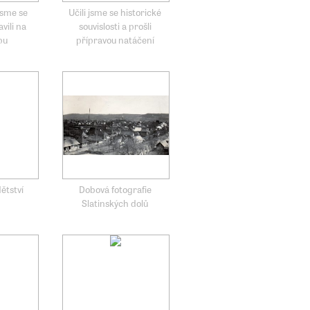
jsme se
Učili jsme se historické
vili na
souvislosti a prošli
pu
přípravou natáčení
ětství
Dobová fotografie
Slatinských dolů