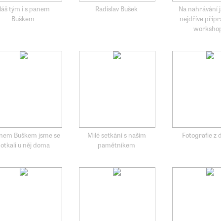
áš tým i s panem
Radislav Bušek
Na nahrávání 
Buškem
nejdříve připra
worksho
nem Buškem jsme se
Milé setkání s naším
Fotografie z d
otkali u něj doma
pamětníkem