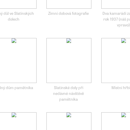
ný důl ve Slatinských
Zimní dobová fotografie
Dva kamarádi z
dolech
rok 1937 (náš 
vpravo)
dný dům pamětníka
Slatinské doly při
Místní hřb
nedávné návštěvě
pamětníka