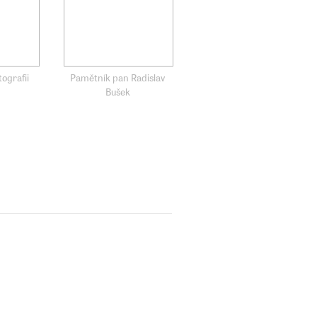
tografii
Pamětník pan Radislav
Bušek