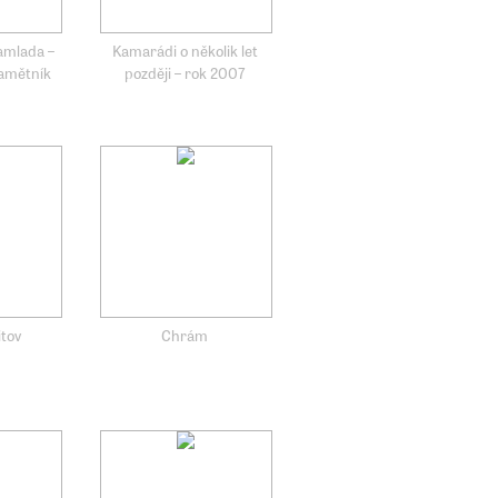
amlada –
Kamarádi o několik let
pamětník
později – rok 2007
itov
Chrám