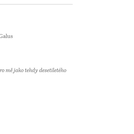
i
 Galus
ro mě jako tehdy desetiletého