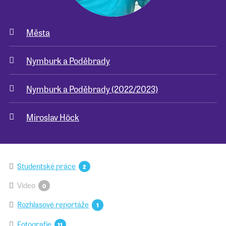
Města
Nymburk a Poděbrady
Nymburk a Poděbrady (2022/2023)
Miroslav Höck
Studentské práce
2
Video
0
Rozhlasové reportáže
1
Fotografie
11