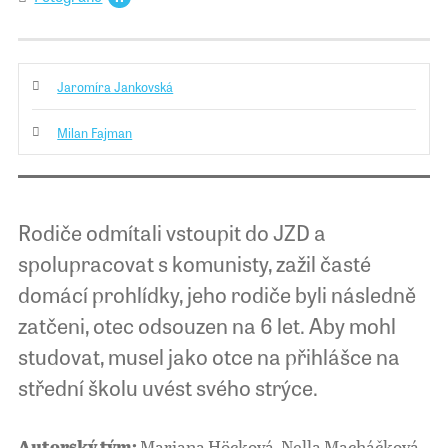
Jaromíra Jankovská
Milan Fajman
Rodiče odmítali vstoupit do JZD a
spolupracovat s komunisty, zažil časté
domácí prohlídky, jeho rodiče byli následně
zatčeni, otec odsouzen na 6 let. Aby mohl
studovat, musel jako otce na přihlášce na
střední školu uvést svého strýce.
Mariana Höcková, Nella Macháčková,