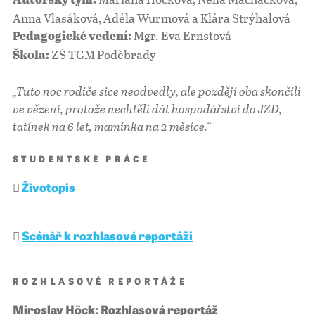
Autorský tým:
Anna Vlasáková, Adéla Wurmová a Klára Strýhalová
Mgr. Eva Ernstová
Pedagogické vedení:
ZŠ TGM Poděbrady
Škola:
„Tuto noc rodiče sice neodvedly, ale později oba skončili
ve vězení, protože nechtěli dát hospodářství do JZD,
tatínek na 6 let, maminka na 2 měsíce.
“
STUDENTSKÉ PRÁCE
Životopis
Scénář k rozhlasové reportáži
ROZHLASOVÉ REPORTÁŽE
Miroslav Höck: Rozhlasová reportáž