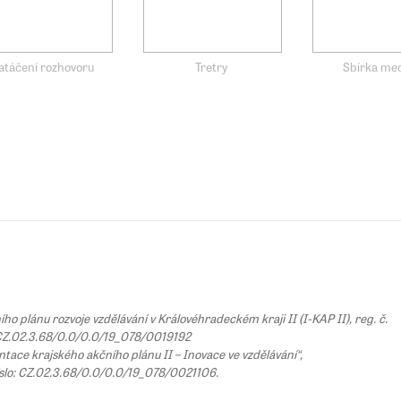
atáčení rozhovoru
Tretry
Sbírka med
 plánu rozvoje vzdělávání v Královéhradeckém kraji II (I-KAP II), reg. č.
Z.02.3.68/0.0/0.0/19_078/0019192
tace krajského akčního plánu II – Inovace ve vzdělávání“,
íslo: CZ.02.3.68/0.0/0.0/19_078/0021106.