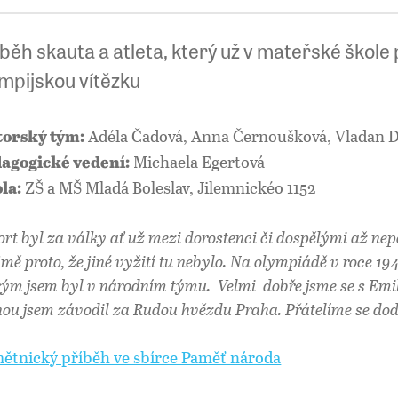
běh skauta a atleta, který už v mateřské škole 
ympijskou vítězku
Adéla Čadová, Anna Černoušková, Vladan D
orský tým:
Michaela Egertová
agogické vedení:
ZŠ a MŠ Mladá Boleslav, Jilemnickéo 1152
la:
ort byl za války ať už mezi dorostenci či dospělými až ne
jmě proto, že jiné vyžití tu nebylo. Na olympiádě v roce 19
rým jsem byl v národním týmu. Velmi dobře jsme se s Emi
ou jsem závodil za Rudou hvězdu Praha. Přátelíme se dod
ětnický příběh ve sbírce Paměť národa