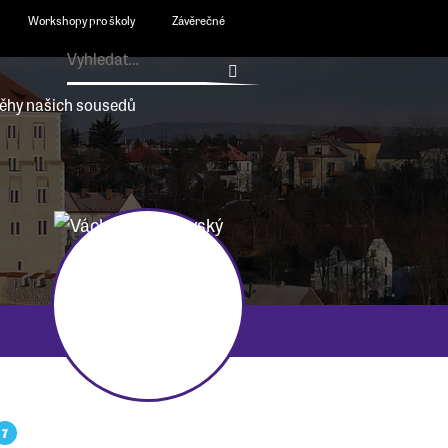
Workshopy pro školy
Závěrečné
ěhy našich sousedů
7