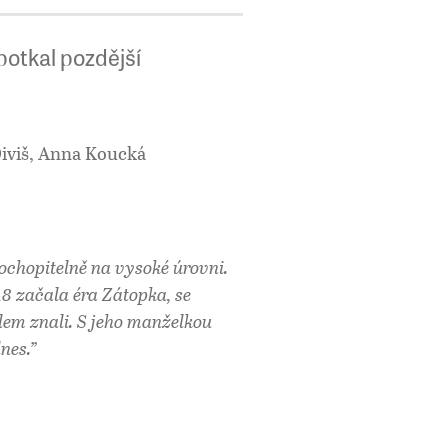
potkal pozdější
iviš, Anna Koucká
pochopitelně na vysoké úrovni.
48 začala éra Zátopka, se
lem znali. S jeho manželkou
nes.”