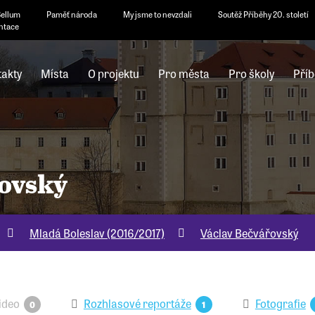
Bellum
Paměť národa
My jsme to nevzdali
Soutěž Příběhy 20. století
ntace
akty
Místa
O projektu
Pro města
Pro školy
Příb
řovský
Mladá Boleslav (2016/2017)
Václav Bečvářovský
ideo
Rozhlasové reportáže
Fotografie
0
1