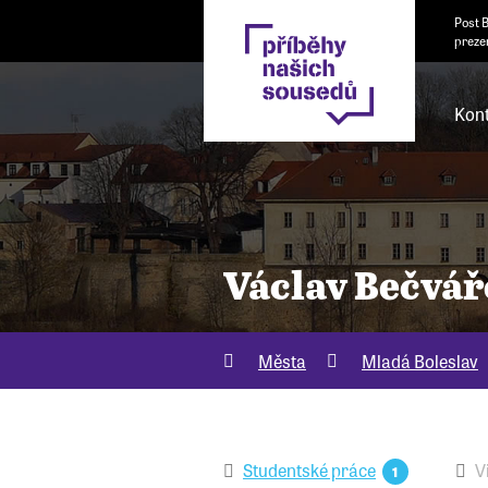
Post 
preze
Kont
Václav Bečvá
Města
Mladá Boleslav
Studentské práce
V
1