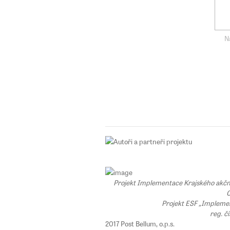
N
Projekt Implementace Krajského akčního
C
Projekt ESF „Implemen
reg. č
2017 Post Bellum, o.p.s.