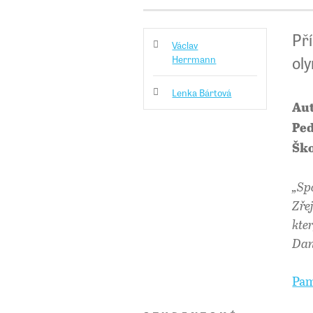
Pří
Václav
ol
Herrmann
Lenka Bártová
Aut
Ped
Ško
„Sp
Zře
kte
Dan
Pam