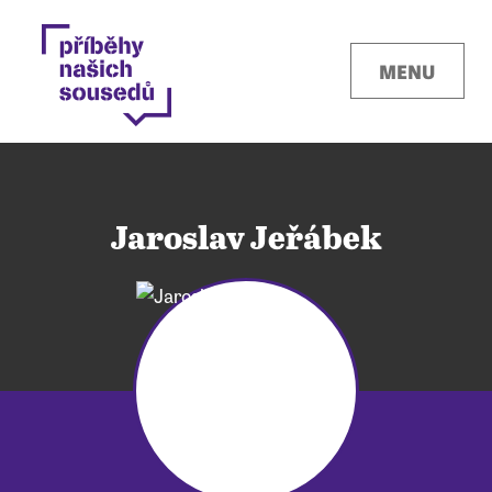
MENU
Jaroslav Jeřábek
Kontakty
Místa
O projektu
Pro města