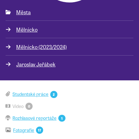
Města
Pro školy
Mělnicko
Příběhy našich sousedů
Mělnicko (2023/2024)
Jaroslav Jeřábek
Studentské práce
2
Video
0
Rozhlasové reportáže
1
Fotografie
17