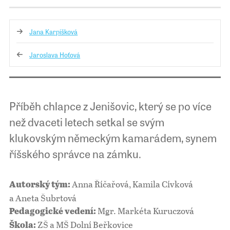
Jana Karpíšková
Jaroslava Hoťová
Příběh chlapce z Jenišovic, který se po více
než dvaceti letech setkal se svým
klukovským německým kamarádem, synem
říšského správce na zámku.
Anna Říčařová, Kamila Cívková
Autorský tým:
a Aneta Šubrtová
Mgr. Markéta Kuruczová
Pedagogické vedení:
ZŠ a MŠ Dolní Beřkovice
Škola: