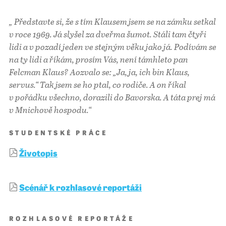
„ Představte si, že s tím Klausem jsem se na zámku setkal
v roce 1969. Já slyšel za dveřma šumot. Stáli tam čtyři
lidi a v pozadí jeden ve stejným věku jako já. Podívám se
na ty lidi a říkám, prosím Vás, není támhleto pan
Felcman Klaus? Aozvalo se: „Ja, ja, ich bin Klaus,
servus.“ Tak jsem se ho ptal, co rodiče. A on říkal
v pořádku všechno, dorazili do Bavorska. A táta prej má
v Mnichově hospodu.“
STUDENTSKÉ PRÁCE
Životopis
Scénář k rozhlasové reportáži
ROZHLASOVÉ REPORTÁŽE