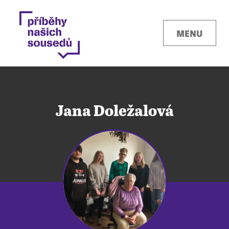
MENU
Jana Doležalová
Kontakty
Místa
O projektu
Pro města