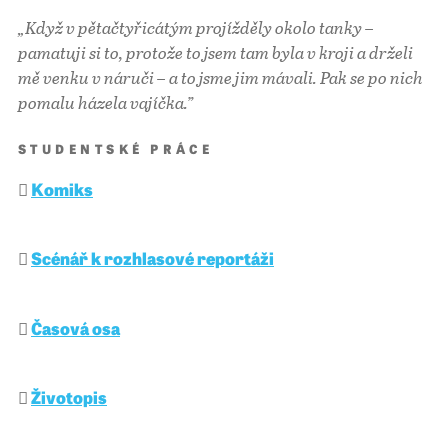
„
Když v pětačtyřicátým projížděly okolo tanky –
pamatuji si to, protože to jsem tam byla v kroji a drželi
mě venku v náruči – a to jsme jim mávali. Pak se po nich
pomalu házela vajíčka.”
STUDENTSKÉ PRÁCE
Komiks
Scénář k rozhlasové reportáži
Časová osa
Životopis