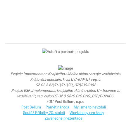
Projekt Implementace Krajského akčního plánu rozvoje vzdělávání v
Královéhradeckém kraji II (I-KAP II), reg. č.
CZ.02.3.68/0.0/0.0/19_078/0019192
Projekt ESF „Implementace krajského akčního plánu II – Inovace ve
vzdělávání“, reg. číslo: CZ.02.3.68/0.0/0.0/19_078/0021106.
2017 Post Bellum, o.p.s.
Post Bellum
Paměť národa
My jsme to nevzdali
Soutěž Příběhy 20. století
Workshopy pro školy
Závěrečné prezentace