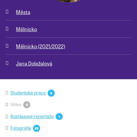
Města
Pro školy
Mělnicko
Příběhy našich sousedů
Mělnicko (2021/2022)
Jana Doležalová
Studentské práce
4
Video
0
Rozhlasové reportáže
1
Fotografie
26