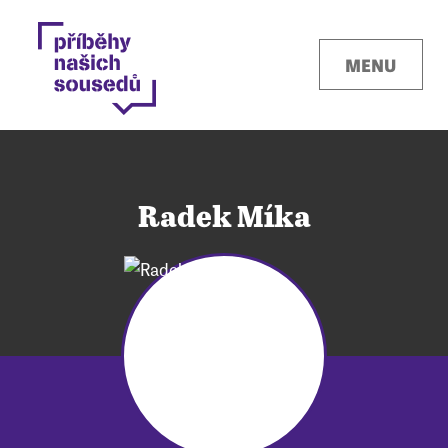
MENU
Radek Míka
Kontakty
Místa
O projektu
Pro města