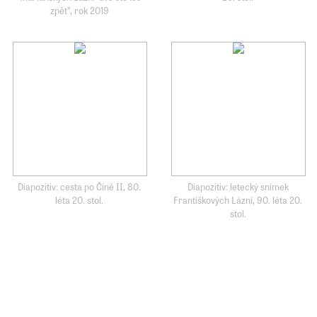
zpět”, rok 2019
Diapozitiv: cesta po Číně II, 80.
Diapozitiv: letecký snímek
léta 20. stol.
Františkových Lázní, 90. léta 20.
stol.