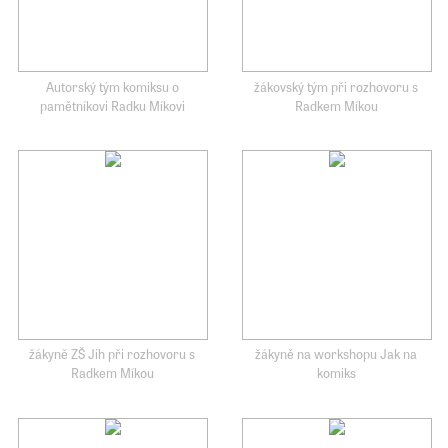
Autorský tým komiksu o
žákovský tým při rozhovoru s
pamětníkovi Radku Míkovi
Radkem Míkou
žákyně ZŠ Jih při rozhovoru s
žákyně na workshopu Jak na
Radkem Míkou
komiks