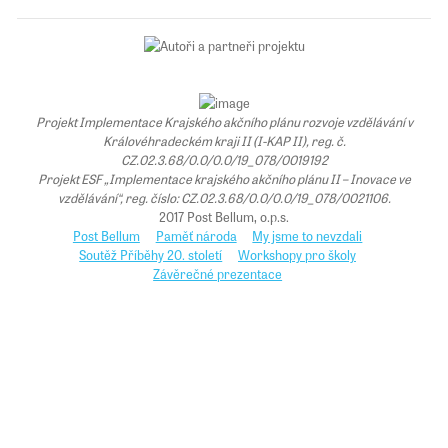
Projekt Implementace Krajského akčního plánu rozvoje vzdělávání v
Královéhradeckém kraji II (I-KAP II), reg. č.
CZ.02.3.68/0.0/0.0/19_078/0019192
Projekt ESF „Implementace krajského akčního plánu II – Inovace ve
vzdělávání“, reg. číslo: CZ.02.3.68/0.0/0.0/19_078/0021106.
2017 Post Bellum, o.p.s.
Post Bellum
Paměť národa
My jsme to nevzdali
Soutěž Příběhy 20. století
Workshopy pro školy
Závěrečné prezentace