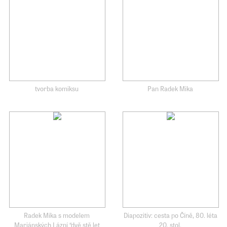
tvorba komiksu
Pan Radek Mika
Radek Míka s modelem
Diapozitiv: cesta po Číně, 80. léta
Mariánských Lázní “dvě stě let
20. stol.