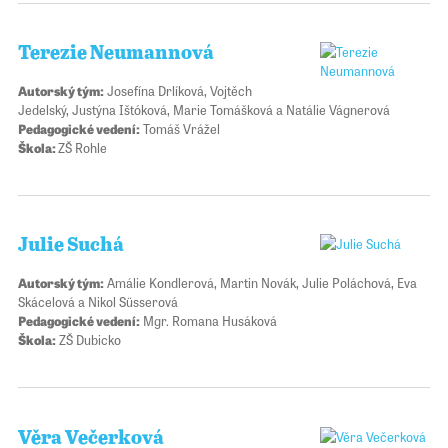
Terezie Neumannová
Autorský tým:
Josefína Drlíková, Vojtěch
Jedelský, Justýna Ištóková, Marie Tomášková a Natálie Vágnerová
Pedagogické vedení:
Tomáš Vrážel
Škola:
ZŠ Rohle
Julie Suchá
Autorský tým:
Amálie Kondlerová, Martin Novák, Julie Poláchová, Eva
Skácelová a Nikol Süsserová
Pedagogické vedení:
Mgr. Romana Husáková
Škola:
ZŠ Dubicko
Věra Večerková