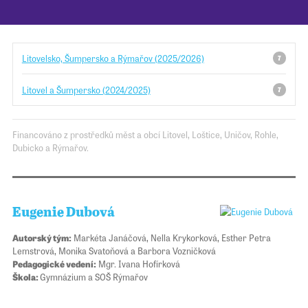
Pro školy
Litovelsko, Šumpersko a Rýmařov (2025/2026)
7
Příběhy našich sousedů
Litovel a Šumpersko (2024/2025)
7
Financováno z prostředků měst a obcí Litovel, Loštice, Uničov, Rohle,
Dubicko a Rýmařov.
Eugenie Dubová
Autorský tým:
Markéta Janáčová, Nella Krykorková, Esther Petra
Lemstrová, Monika Svatoňová a Barbora Vozničková
Pedagogické vedení:
Mgr. Ivana Hofírková
Škola:
Gymnázium a SOŠ Rýmařov