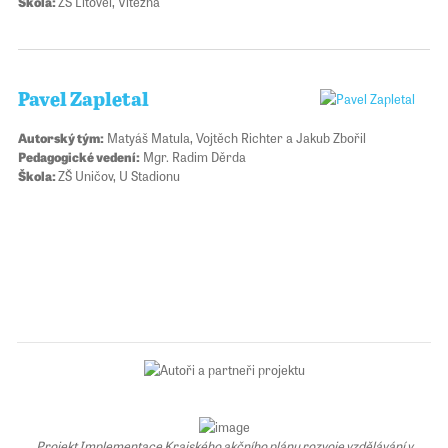
Škola:
ZŠ Litovel, Vítězná
Pavel Zapletal
Autorský tým:
Matyáš Matula, Vojtěch Richter a Jakub Zbořil
Pedagogické vedení:
Mgr. Radim Děrda
Škola:
ZŠ Uničov, U Stadionu
Projekt Implementace Krajského akčního plánu rozvoje vzdělávání v