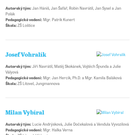
Autorský tým:
Jan Hániš, Jan Šafář, Robin Navrátil, Jan Sysel a Jan
Polák
Pedagogické vedení:
Mgr. Patrik Kunert
Škola:
ZŠ Loštice
Josef Vohralík
Autorský tým:
Jiří Navrátil, Matěj Skokánek, Vojtěch Špunda a Julie
Vályová
Pedagogické vedení:
Mgr. Jan Hercik, Ph.D. a Mgr. Kamila Baláková
Škola:
ZŠ Litovel, Jungmannova
Milan Vybíral
Autorský tým:
Lucie Andrýsková, Julie Dočekalová a Vendula Vyvozilová
Pedagogické vedení:
Mgr. Halka Verna