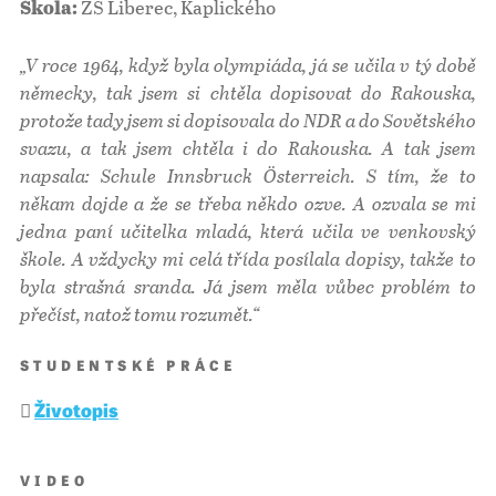
ZŠ Liberec, Kaplického
Škola:
„V roce 1964, když byla olympiáda, já se učila v tý době
německy, tak jsem si chtěla dopisovat do Rakouska,
protože tady jsem si dopisovala do NDR a do Sovětského
svazu, a tak jsem chtěla i do Rakouska. A tak jsem
napsala: Schule Innsbruck Österreich. S tím, že to
někam dojde a že se třeba někdo ozve. A ozvala se mi
jedna paní učitelka mladá, která učila ve venkovský
škole. A vždycky mi celá třída posílala dopisy, takže to
byla strašná sranda. Já jsem měla vůbec problém to
přečíst, natož tomu rozumět.“
STUDENTSKÉ PRÁCE
Životopis
VIDEO