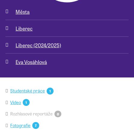
Města
Pro školy
Liberec
Příběhy našich sousedů
Liberec (2024/2025)
Eva Vosáhlová
Studentské práce
1
Video
1
Rozhlasové reportáže
0
Fotografie
7