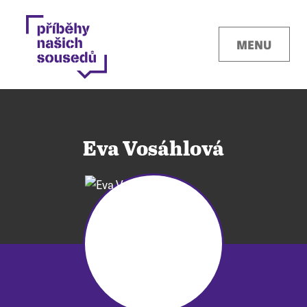
MENU
Eva Vosáhlová
Kontakty
Místa
O projektu
Pro města