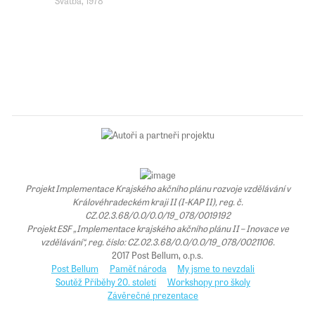
Projekt Implementace Krajského akčního plánu rozvoje vzdělávání v
Královéhradeckém kraji II (I-KAP II), reg. č.
CZ.02.3.68/0.0/0.0/19_078/0019192
Projekt ESF „Implementace krajského akčního plánu II – Inovace ve
vzdělávání“, reg. číslo: CZ.02.3.68/0.0/0.0/19_078/0021106.
2017 Post Bellum, o.p.s.
Post Bellum
Paměť národa
My jsme to nevzdali
Soutěž Příběhy 20. století
Workshopy pro školy
Závěrečné prezentace